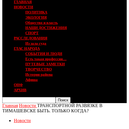
ГЛАВНАЯ
НОВОСТИ
ПОЛИТИКА
ЭКОЛОГИЯ
Общество и власть
НАШИ ДОСТИЖЕНИЯ
СПОРТ
РАССЛЕДОВАНИЯ
Из зала суда
ГЛАС НАРОДА
СОБЫТИЯ И ЛЮДИ
Есть такая профессия…
ПУТЕВЫЕ ЗАМЕТКИ
ТВОРЧЕСТВО
История района
Афиша
ОНФ
АРХИВ
Главная
Новости
ТРАНСПОРТНОЙ РАЗВЯЗКЕ В
ТИМАШЕВСКЕ БЫТЬ. ТОЛЬКО КОГДА?
Новости