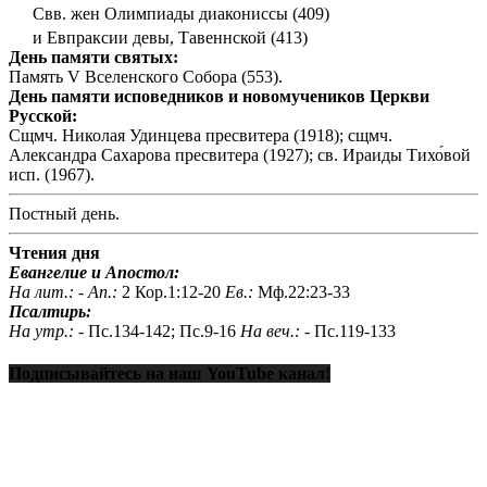
Свв. жен Олимпиады диакониссы (409)
и Евпраксии девы, Тавеннской (413)
День памяти святых:
Память V Вселенского Собора (553).
День памяти исповедников и новомучеников Церкви
Русской:
Сщмч. Николая Удинцева пресвитера (1918); сщмч.
Александра Сахарова пресвитера (1927); св. Ираиды Тихо́вой
исп. (1967).
Постный день.
Чтения дня
Евангелие и Апостол:
На лит.: -
Ап.:
2 Кор.1:12-20
Ев.:
Мф.22:23-33
Псалтирь:
На утр.: -
Пс.134-142; Пс.9-16
На веч.: -
Пс.119-133
Подписывайтесь на наш YouTube канал!