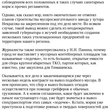
соблюдением всех положенных в таких случаях санитарных
норм и прочих регламентов.
Однако, как сказал мэр, никто окончательно не отменял
планов строительства мусоросжигательного завода у хутора
Некрасова на закрепленном под это дело месте. Во всяком
случае, такой вывод можно сделать из неоднократных
заявлений губернатора о жгучей необходимости создания
нескольких таких утилизационных предприятий на
территории нашего региона.
Журналисты также поинтересовались у Н.Н. Панина, почему
город не выставляет у мусорных контейнерных площадок так
называемые «лодочки», то есть большие, открытые емкости
для сбора крупногабаритных ТКО, партия которых, как
известно, уже закуплена для Тимашевска.
Оказывается, все дело в заканчивающемся уже через
несколько недель контракте на вывоз подобного мусора. В
нем прописано, что сбор и вывоз больших отходов
осуществляется при помощи грейферов и обычных
грузовиков. А в новом соглашении, какое будет заключено в
начале наступающего года, уже будет значиться и вывоз
спецтранспортом этих самых «лодочек». Кстати, мэрия уже
приступила к подготовке ровных и твердых поверхностей для