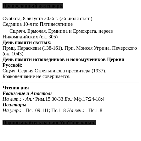
Православный календарь.
Суббота, 8 августа 2026 г.
(26 июля ст.ст.)
Седмица 10-я по Пятидесятнице
Сщмчч. Ермолая, Ермиппа и Ермократа, иереев
Никомидийских (ок. 305)
День памяти святых:
Прмц. Параскевы (138-161). Прп. Моисея Угрина, Печерского
(ок. 1043).
День памяти исповедников и новомучеников Церкви
Русской:
Сщмч. Сергия Стрельникова пресвитера (1937).
Браковенчание не совершается.
Чтения дня
Евангелие и Апостол:
На лит.: -
Ап.:
Рим.15:30-33
Ев.:
Мф.17:24-18:4
Псалтирь:
На утр.: -
Пс.109-111; Пс.118
На веч.: -
Пс.1-8
Подписывайтесь на наш YouTube канал!