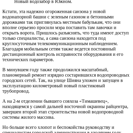
Новый водозабор в Южном.
Кстати, эта надежно огороженная санзона у новой
водонапорной башни с зеленым газоном и бетонными
дорожками так приглянулась местным бабулькам, что они
вполне серьезно просили мэра поставить там лавочки и
открыть ворота. Пришлось разъяснять, что туда имеют доступ
только специалисты, а сама санзона находится под
круглосуточным телекоммуникационным наблюдением.
Благодаря мобильным сетям также ведется постоянный
дистанционный контроль исправности оборудования и его
технических параметров.
В минувшем году также продолжился масштабный,
планомерный ремонт изрядно состарившихся водопроводных
городских сетей. Так, на улице Шияна уложен и запущен в
эксплуатацию километровый новый пластиковый
трубопровод.
А на 2-м отделении бывшего совхоза «Тимашевец»,
находящемся у самой дальней восточной окраины райцентра,
завершен второй этап строительства новой водопроводной
системы жилого массива.
Но больше всего хлопот и беспокойства руководству и
специалистам городской администрации в уходящем году