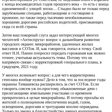
с конца восьмидесятых годов прошлого века – то есть с конца
одноименной с улицей эпохи… Стыдно было не только перед
зарубежными спецами, работающими и гостящими в
промзоне, но также перед тысячами неизбалованных
хорошими дорогами российских водителей, приезжающих
сюда со всей страны.
Затем ваш покорный слуга задал интересующий многих
читателей «Антиспрута» вопрос о дальнейшем развитии
городских окраин: микрорайонов, удаленных жилых
массивов и СОТов. И, как говорится, попал в точку. Свой
ответ Н.Н. Панин попросил передать горожанам как можно
точнее, учитывая актуальность темы. Потому что он
напрямую связан с корректировкой генерального плана, в
грядущем, 2021 году.
У многих возникает вопрос: а для чего корректировка
генплана вообще нужна? Дело в том, что за последние годы
окраины Тимашевска расширились за счет СОТов. Если
говорить совсем уж по-простому, обыкновенные дачи с
прилегающими земельными участками со временем
превратились в целые микрорайоны. И потому просьбы их
жителей о полноценном обеспечении водой, газом,
освещением, дорогами и тротуарами вполне оправданы.
Только по закону в благоустройство дачных кооперативов