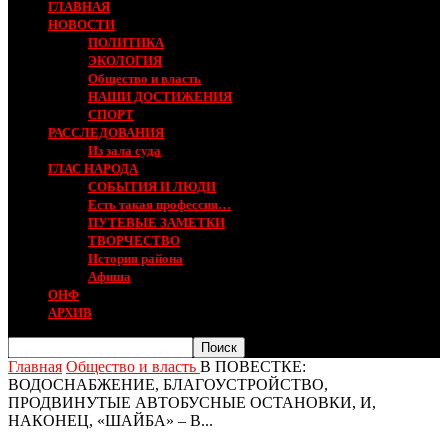
ГЛАВНАЯ
НОВОСТИ
ПОЛИТИКА
ЭКОЛОГИЯ
Общество и власть
НАШИ ДОСТИЖЕНИЯ
СПОРТ
РАССЛЕДОВАНИЯ
Из зала суда
ГЛАС НАРОДА
СОБЫТИЯ И ЛЮДИ
Есть такая профессия…
ПУТЕВЫЕ ЗАМЕТКИ
ТВОРЧЕСТВО
История района
Афиша
ОНФ
АРХИВ
Главная
Общество и власть
В ПОВЕСТКЕ:
ВОДОСНАБЖЕНИЕ, БЛАГОУСТРОЙСТВО,
ПРОДВИНУТЫЕ АВТОБУСНЫЕ ОСТАНОВКИ, И,
НАКОНЕЦ, «ШАЙБА» – В...