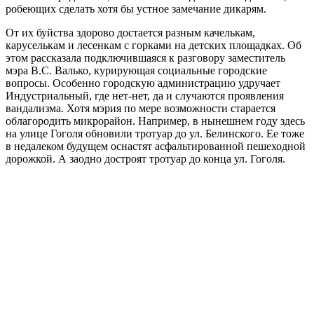
робеющих сделать хотя бы устное замечание дикарям.
От их буйства здорово достается разным качелькам,
каруселькам и лесенкам с горками на детских площадках. Об
этом рассказала подключившаяся к разговору заместитель
мэра В.С. Валько, курирующая социальные городские
вопросы. Особенно городскую администрацию удручает
Индустриальный, где нет-нет, да и случаются проявления
вандализма. Хотя мэрия по мере возможности старается
облагородить микрорайон. Например, в нынешнем году здесь
на улице Гоголя обновили тротуар до ул. Белинского. Ее тоже
в недалеком будущем оснастят асфальтированной пешеходной
дорожкой. А заодно достроят тротуар до конца ул. Гоголя.