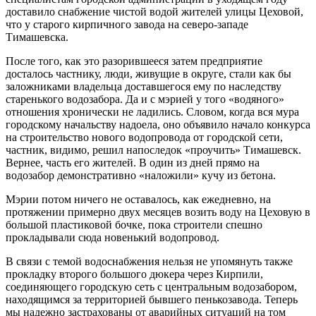
доставило снабжение чистой водой жителей улицы Цеховой,
что у старого кирпичного завода на северо-западе
Тимашевска.
После того, как это разорившееся затем предприятие
досталось частнику, люди, живущие в округе, стали как бы
заложниками владельца доставшегося ему по наследству
старенького водозабора. Да и с мэрией у того «водяного»
отношения хронически не ладились. Словом, когда вся мура
городскому начальству надоела, оно объявило начало конкурса
на строительство нового водопровода от городской сети,
частник, видимо, решил напоследок «проучить» Тимашевск.
Вернее, часть его жителей. В один из дней прямо на
водозабор демонстративно «наложили» кучу из бетона.
Мэрии потом ничего не оставалось, как ежедневно, на
протяжении примерно двух месяцев возить воду на Цеховую в
большой пластиковой бочке, пока строители спешно
прокладывали сюда новенький водопровод.
В связи с темой водоснабжения нельзя не упомянуть также
прокладку второго большого дюкера через Кирпили,
соединяющего городскую сеть с центральным водозабором,
находящимся за территорией бывшего пенькозавода. Теперь
мы надежно застрахованы от аварийных ситуаций на том