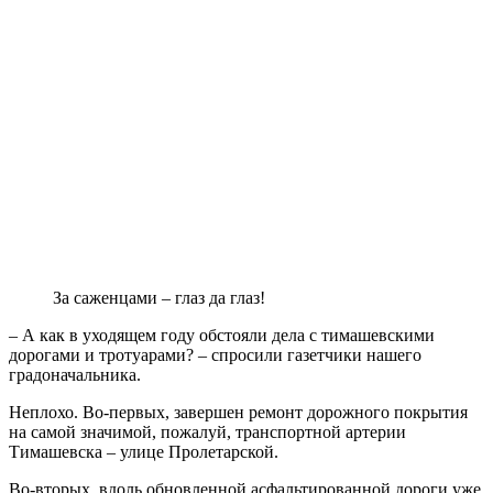
За саженцами – глаз да глаз!
– А как в уходящем году обстояли дела с тимашевскими
дорогами и тротуарами? – спросили газетчики нашего
градоначальника.
Неплохо. Во-первых, завершен ремонт дорожного покрытия
на самой значимой, пожалуй, транспортной артерии
Тимашевска – улице Пролетарской.
Во-вторых, вдоль обновленной асфальтированной дороги уже