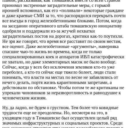
Панин, рассказывая, как Тимашевск вместе со всей страной
принимал экстренные заградительные меры, с горькой
иронией вспоминал, как его «поливали» некоторые граждане
и даже краевые СМИ за то, что распорядился перекрыть почти
все въезды в город железобетонными блоками. Потом, когда
на заседании оперативного штаба тимашевскую инициативу
одобрили и поддержали из-за жгучей нехватки
заградительных постов на дорогах, критики как-то поутихли.
Не зря же говорят, что время все расставит по своим местам,
все оценит. Даже железобетонные «аргументы», наверняка
спасшие чью-то жизнь во времена, когда не только
специализированных коек и аппаратов ИВЛ катастрофически
не хватало, но даже элементарных масок не было вообще.
Сейчас, когда у всех без исключения земляков кто-то уже
переболел, а кто-то сейчас еще тяжело болеет, люди стали
понимать, что власти на местах по весне не забавлялись от
нечего делать, портя жизнь карантинными запретами, а
действовали по обстановке. Чтобы потом те же критиканы не
упрекали чиновников за неразворотливость и равнодушие к
человеческим жизням.
Ну, да ладно, не будем о грустном. Тем более что ковидные
трудности еще не преодолены. Но, несмотря на это, в
уходящем году в Тимашевске был осуществлен целый ряд
значимых инфраструктурных и социальных проектов. Среди