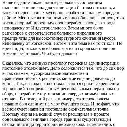
Наше издание также поинтересовалось состоянием
нынешнего полигона для утилизации бытовых отходов, а
также о перспективах мусоропереработки в нашем городе и
районе. Местные жители помнят, как собирались воплощать в
жизнь спорный проект мусороперерабатывающего завода
неподалеку от Индустриального. Затем много было
разговоров о строительстве большого пиролизного
предприятия для высокотемпературного сжигания мусора
неподалеку от Роговской. Потом и эта тема как-то стихла. Но
время идет, отходов все больше, а наш городской полигон
тоже не резиновый. Что будет дальше?
Оказалось, что данную проблему городская администрация
постоянно отслеживает. Дело осложняется тем, что до сих пор
в, так скажем, мусорном законодательстве и
правительственных решениях многое еще не доведено до
конца. Так, из года в год откладываются сроки закрепления
территорий за определенным региональным оператором по
сбору, переработке и утилизации твердых коммунальных
отходов. В последний раз, к примеру, этот срок совсем
недавно был сдвинут на март будущего года. И не факт, что
весной будет наконец поставлена окончательная точка.
Поэтому мэрия на всякий случай расширила в проекте
обновляемого генплана города границы существующей
свалки почти до территории ветсанзавода. Естественно, с