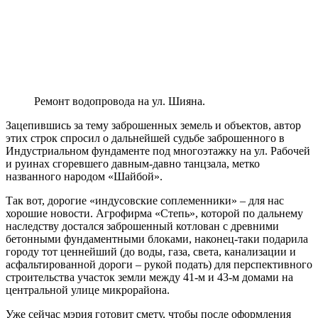
Ремонт водопровода на ул. Шияна.
Зацепившись за тему заброшенных земель и объектов, автор
этих строк спросил о дальнейшей судьбе заброшенного в
Индустриальном фундаменте под многоэтажку на ул. Рабочей
и руинах сгоревшего давным-давно танцзала, метко
названного народом «Шайбой».
Так вот, дорогие «индусовские соплеменники» – для нас
хорошие новости. Агрофирма «Степь», которой по дальнему
наследству достался заброшенный котлован с древними
бетонными фундаментными блоками, наконец-таки подарила
городу тот ценнейший (до воды, газа, света, канализации и
асфальтированной дороги – рукой подать) для перспективного
строительства участок земли между 41-м и 43-м домами на
центральной улице микрорайона.
Уже сейчас мэрия готовит смету, чтобы после оформления