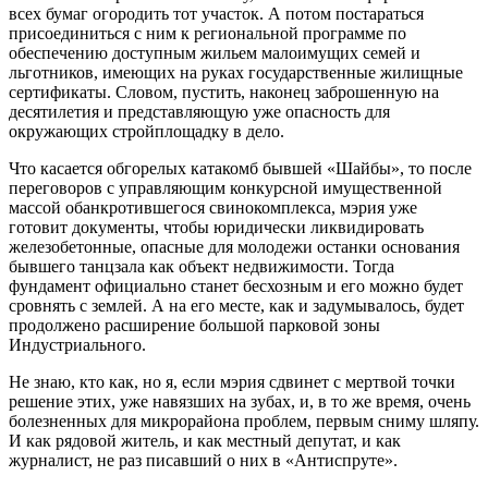
всех бумаг огородить тот участок. А потом постараться
присоединиться с ним к региональной программе по
обеспечению доступным жильем малоимущих семей и
льготников, имеющих на руках государственные жилищные
сертификаты. Словом, пустить, наконец заброшенную на
десятилетия и представляющую уже опасность для
окружающих стройплощадку в дело.
Что касается обгорелых катакомб бывшей «Шайбы», то после
переговоров с управляющим конкурсной имущественной
массой обанкротившегося свинокомплекса, мэрия уже
готовит документы, чтобы юридически ликвидировать
железобетонные, опасные для молодежи останки основания
бывшего танцзала как объект недвижимости. Тогда
фундамент официально станет бесхозным и его можно будет
сровнять с землей. А на его месте, как и задумывалось, будет
продолжено расширение большой парковой зоны
Индустриального.
Не знаю, кто как, но я, если мэрия сдвинет с мертвой точки
решение этих, уже навязших на зубах, и, в то же время, очень
болезненных для микрорайона проблем, первым сниму шляпу.
И как рядовой житель, и как местный депутат, и как
журналист, не раз писавший о них в «Антиспруте».