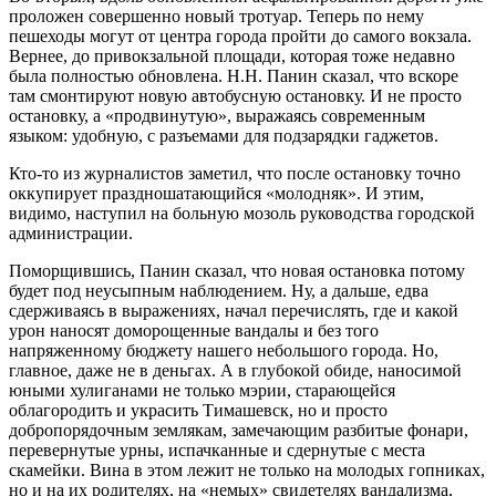
проложен совершенно новый тротуар. Теперь по нему
пешеходы могут от центра города пройти до самого вокзала.
Вернее, до привокзальной площади, которая тоже недавно
была полностью обновлена. Н.Н. Панин сказал, что вскоре
там смонтируют новую автобусную остановку. И не просто
остановку, а «продвинутую», выражаясь современным
языком: удобную, с разъемами для подзарядки гаджетов.
Кто-то из журналистов заметил, что после остановку точно
оккупирует праздношатающийся «молодняк». И этим,
видимо, наступил на больную мозоль руководства городской
администрации.
Поморщившись, Панин сказал, что новая остановка потому
будет под неусыпным наблюдением. Ну, а дальше, едва
сдерживаясь в выражениях, начал перечислять, где и какой
урон наносят доморощенные вандалы и без того
напряженному бюджету нашего небольшого города. Но,
главное, даже не в деньгах. А в глубокой обиде, наносимой
юными хулиганами не только мэрии, старающейся
облагородить и украсить Тимашевск, но и просто
добропорядочным землякам, замечающим разбитые фонари,
перевернутые урны, испачканные и сдернутые с места
скамейки. Вина в этом лежит не только на молодых гопниках,
но и на их родителях, на «немых» свидетелях вандализма,