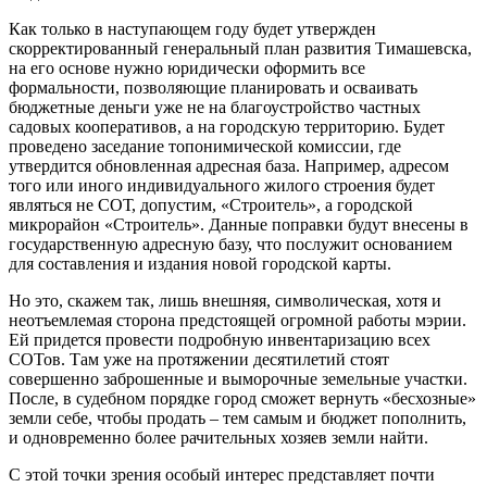
Как только в наступающем году будет утвержден
скорректированный генеральный план развития Тимашевска,
на его основе нужно юридически оформить все
формальности, позволяющие планировать и осваивать
бюджетные деньги уже не на благоустройство частных
садовых кооперативов, а на городскую территорию. Будет
проведено заседание топонимической комиссии, где
утвердится обновленная адресная база. Например, адресом
того или иного индивидуального жилого строения будет
являться не СОТ, допустим, «Строитель», а городской
микрорайон «Строитель». Данные поправки будут внесены в
государственную адресную базу, что послужит основанием
для составления и издания новой городской карты.
Но это, скажем так, лишь внешняя, символическая, хотя и
неотъемлемая сторона предстоящей огромной работы мэрии.
Ей придется провести подробную инвентаризацию всех
СОТов. Там уже на протяжении десятилетий стоят
совершенно заброшенные и выморочные земельные участки.
После, в судебном порядке город сможет вернуть «бесхозные»
земли себе, чтобы продать – тем самым и бюджет пополнить,
и одновременно более рачительных хозяев земли найти.
С этой точки зрения особый интерес представляет почти