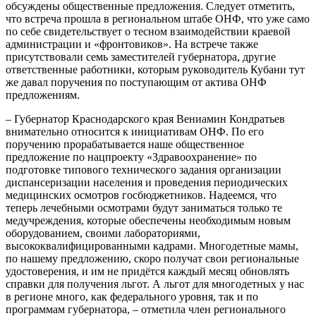
обсуждены общественные предложения. Следует отметить,
что встреча прошла в региональном штабе ОНФ, что уже само
по себе свидетельствует о тесном взаимодействии краевой
администрации и «фронтовиков». На встрече также
присутствовали семь заместителей губернатора, другие
ответственные работники, которым руководитель Кубани тут
же давал поручения по поступающим от актива ОНФ
предложениям.
– Губернатор Краснодарского края Вениамин Кондратьев
внимательно относится к инициативам ОНФ. По его
поручению прорабатывается наше общественное
предложение по нацпроекту «Здравоохранение» по
подготовке типового технического задания организации
диспансеризации населения и проведения периодических
медицинских осмотров госбюджетников. Надеемся, что
теперь лечебными осмотрами будут заниматься только те
медучреждения, которые обеспечены необходимым новым
оборудованием, своими лабораториями,
высококвалифицированными кадрами. Многодетные мамы,
по нашему предложению, скоро получат свои региональные
удостоверения, и им не придётся каждый месяц обновлять
справки для получения льгот. А льгот для многодетных у нас
в регионе много, как федерального уровня, так и по
программам губернатора, – отметила член регионального