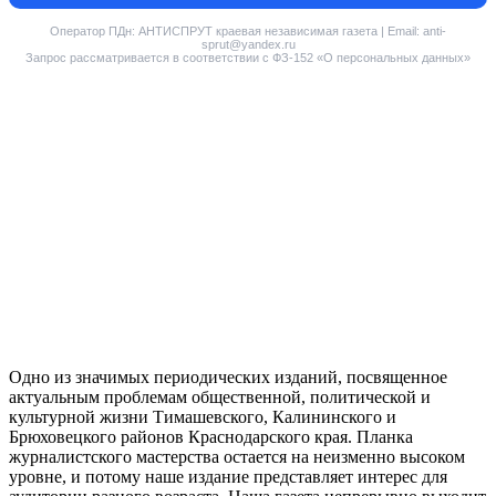
Оператор ПДн: АНТИСПРУТ краевая независимая газета | Email: anti-
sprut@yandex.ru
Запрос рассматривается в соответствии с ФЗ-152 «О персональных данных»
Одно из значимых периодических изданий, посвященное
актуальным проблемам общественной, политической и
культурной жизни Тимашевского, Калининского и
Брюховецкого районов Краснодарского края. Планка
журналистского мастерства остается на неизменно высоком
уровне, и потому наше издание представляет интерес для