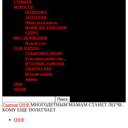
ГЛАВНАЯ
НОВОСТИ
ПОЛИТИКА
ЭКОЛОГИЯ
Общество и власть
НАШИ ДОСТИЖЕНИЯ
СПОРТ
РАССЛЕДОВАНИЯ
Из зала суда
ГЛАС НАРОДА
СОБЫТИЯ И ЛЮДИ
Есть такая профессия…
ПУТЕВЫЕ ЗАМЕТКИ
ТВОРЧЕСТВО
История района
Афиша
ОНФ
АРХИВ
Главная
ОНФ
МНОГОДЕТНЫМ МАМАМ СТАНЕТ ЛЕГЧЕ.
КОМУ ЕЩЕ ПОЛЕГЧАЕТ
ОНФ