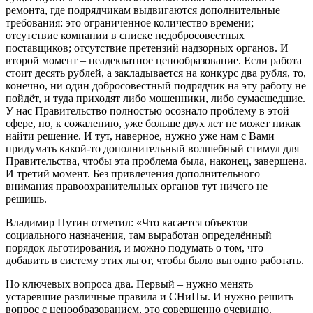
ремонта, где подрядчикам выдвигаются дополнительные
требования: это ограниченное количество времени;
отсутствие компании в списке недобросовестных
поставщиков; отсутствие претензий надзорных органов. И
второй момент – неадекватное ценообразование. Если работа
стоит десять рублей, а закладывается на конкурс два рубля, то,
конечно, ни один добросовестный подрядчик на эту работу не
пойдёт, и туда приходят либо мошенники, либо сумасшедшие.
У нас Правительство полностью осознало проблему в этой
сфере, но, к сожалению, уже больше двух лет не может никак
найти решение. И тут, наверное, нужно уже нам с Вами
придумать какой-то дополнительный волшебный стимул для
Правительства, чтобы эта проблема была, наконец, завершена.
И третий момент. Без привлечения дополнительного
внимания правоохранительных органов тут ничего не
решишь.
Владимир Путин отметил: «Что касается объектов
социального назначения, там выработан определённый
порядок льготирования, и можно подумать о том, что
добавить в систему этих льгот, чтобы было выгодно работать.
Но ключевых вопроса два. Первый – нужно менять
устаревшие различные правила и СНиПы. И нужно решить
вопрос с ценообразованием, это совершенно очевидно.