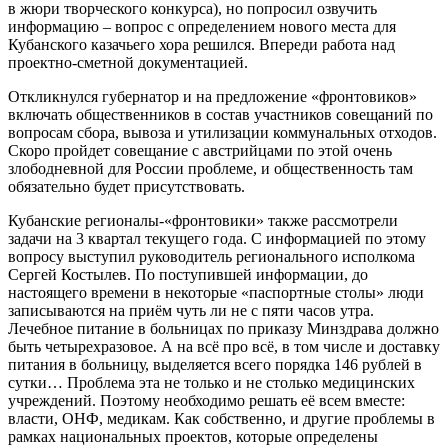
в жюри творческого конкурса), но попросил озвучить
информацию – вопрос с определением нового места для
Кубанского казачьего хора решился. Впереди работа над
проектно-сметной документацией.
Откликнулся губернатор и на предложение «фронтовиков»
включать общественников в состав участников совещаний по
вопросам сбора, вывоза и утилизации коммунальных отходов.
Скоро пройдет совещание с австрийцами по этой очень
злободневной для России проблеме, и общественность там
обязательно будет присутствовать.
Кубанские регионалы-«фронтовики» также рассмотрели
задачи на 3 квартал текущего года. С информацией по этому
вопросу выступил руководитель регионального исполкома
Сергей Костылев. По поступившей информации, до
настоящего времени в некоторые «паспортные столы» люди
записываются на приём чуть ли не с пяти часов утра.
Лечебное питание в больницах по приказу Минздрава должно
быть четырехразовое. А на всё про всё, в том числе и доставку
питания в больницу, выделяется всего порядка 146 рублей в
сутки… Проблема эта не только и не столько медицинских
учреждений. Поэтому необходимо решать её всем вместе:
власти, ОНФ, медикам. Как собственно, и другие проблемы в
рамках национальных проектов, которые определены