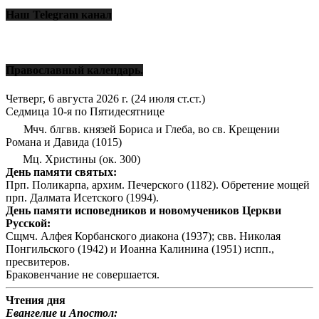
Наш Telegram канал
Православный календарь.
Четверг, 6 августа 2026 г.
(24 июля ст.ст.)
Седмица 10-я по Пятидесятнице
Мчч. блгвв. князей Бориса и Глеба, во св. Крещении
Романа и Давида (1015)
Мц. Христины (ок. 300)
День памяти святых:
Прп. Поликарпа, архим. Печерского (1182). Обретение мощей
прп. Далмата Исетского (1994).
День памяти исповедников и новомучеников Церкви
Русской:
Сщмч. Алфея Корбанского диакона (1937); свв. Николая
Понгильского (1942) и Иоанна Калинина (1951) испп.,
пресвитеров.
Браковенчание не совершается.
Чтения дня
Евангелие и Апостол: