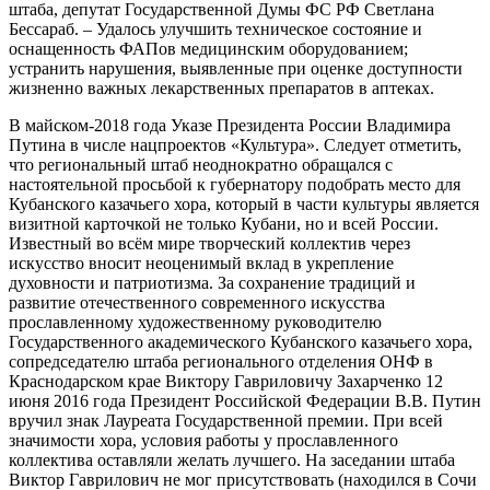
штаба, депутат Государственной Думы ФС РФ Светлана
Бессараб. – Удалось улучшить техническое состояние и
оснащенность ФАПов медицинским оборудованием;
устранить нарушения, выявленные при оценке доступности
жизненно важных лекарственных препаратов в аптеках.
В майском-2018 года Указе Президента России Владимира
Путина в числе нацпроектов «Культура». Следует отметить,
что региональный штаб неоднократно обращался с
настоятельной просьбой к губернатору подобрать место для
Кубанского казачьего хора, который в части культуры является
визитной карточкой не только Кубани, но и всей России.
Известный во всём мире творческий коллектив через
искусство вносит неоценимый вклад в укрепление
духовности и патриотизма. За сохранение традиций и
развитие отечественного современного искусства
прославленному художественному руководителю
Государственного академического Кубанского казачьего хора,
сопредседателю штаба регионального отделения ОНФ в
Краснодарском крае Виктору Гавриловичу Захарченко 12
июня 2016 года Президент Российской Федерации В.В. Путин
вручил знак Лауреата Государственной премии. При всей
значимости хора, условия работы у прославленного
коллектива оставляли желать лучшего. На заседании штаба
Виктор Гаврилович не мог присутствовать (находился в Сочи