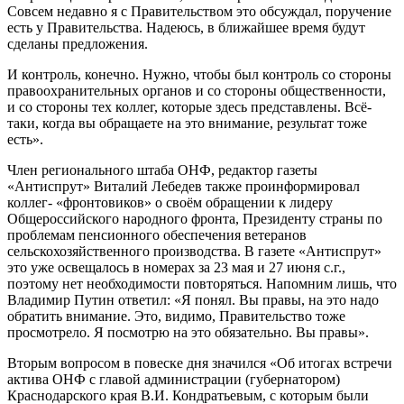
Совсем недавно я с Правительством это обсуждал, поручение
есть у Правительства. Надеюсь, в ближайшее время будут
сделаны предложения.
И контроль, конечно. Нужно, чтобы был контроль со стороны
правоохранительных органов и со стороны общественности,
и со стороны тех коллег, которые здесь представлены. Всё-
таки, когда вы обращаете на это внимание, результат тоже
есть».
Член регионального штаба ОНФ, редактор газеты
«Антиспрут» Виталий Лебедев также проинформировал
коллег- «фронтовиков» о своём обращении к лидеру
Общероссийского народного фронта, Президенту страны по
проблемам пенсионного обеспечения ветеранов
сельскохозяйственного производства. В газете «Антиспрут»
это уже освещалось в номерах за 23 мая и 27 июня с.г.,
поэтому нет необходимости повторяться. Напомним лишь, что
Владимир Путин ответил: «Я понял. Вы правы, на это надо
обратить внимание. Это, видимо, Правительство тоже
просмотрело. Я посмотрю на это обязательно. Вы правы».
Вторым вопросом в повеске дня значился «Об итогах встречи
актива ОНФ с главой администрации (губернатором)
Краснодарского края В.И. Кондратьевым, с которым были