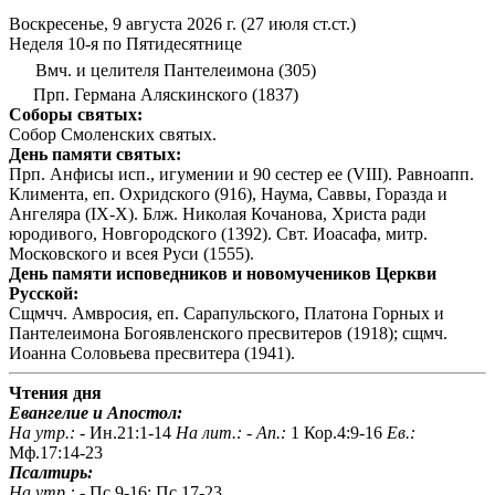
Воскресенье, 9 августа 2026 г.
(27 июля ст.ст.)
Неделя 10-я по Пятидесятнице
Вмч. и целителя Пантелеимона (305)
Прп. Германа Аляскинского (1837)
Соборы святых:
Собор Смоленских святых.
День памяти святых:
Прп. Анфисы исп., игумении и 90 сестер ее (VIII). Равноапп.
Климента, еп. Охридского (916), Наума, Саввы, Горазда и
Ангеляра (IX-X). Блж. Николая Кочанова, Христа ради
юродивого, Новгородского (1392). Свт. Иоасафа, митр.
Московского и всея Руси (1555).
День памяти исповедников и новомучеников Церкви
Русской:
Сщмчч. Амвросия, еп. Сарапульского, Платона Горных и
Пантелеимона Богоявленского пресвитеров (1918); сщмч.
Иоанна Соловьева пресвитера (1941).
Чтения дня
Евангелие и Апостол:
На утр.: -
Ин.21:1-14
На лит.: -
Ап.:
1 Кор.4:9-16
Ев.:
Мф.17:14-23
Псалтирь:
На утр.: -
Пс.9-16; Пс.17-23