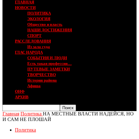
ГЛАВНАЯ
НОВОСТИ
ПОЛИТИКА
ЭКОЛОГИЯ
Общество и власть
НАШИ ДОСТИЖЕНИЯ
СПОРТ
РАССЛЕДОВАНИЯ
Из зала суда
ГЛАС НАРОДА
СОБЫТИЯ И ЛЮДИ
Есть такая профессия…
ПУТЕВЫЕ ЗАМЕТКИ
ТВОРЧЕСТВО
История района
Афиша
ОНФ
АРХИВ
Главная
Политика
НА МЕСТНЫЕ ВЛАСТИ НАДЕЙСЯ, НО
И САМ НЕ ПЛОШАЙ
Политика