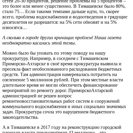
сетей 20-30 процентов, решение проблемы на 5 процентов –
это более или менее существенно. В Тимашевске было 80%,
стало 75… Если такими темпами дальше идти, то, скорее
всего, проблема водоснабжения и водоотведения в грядущие
десятилетия не разрешится: на 5% сети обновят и на 5%
износятся…
А сколько в городе других кричащих проблем! Наша газета
неоднократно касалась этой темы.
Можно было бы уповать по этому поводу на нашу
прокуратуру. Например, в соседнем с Тимашевском
Приморско-Ахтарске в своё время прокуратура выявила и
пресекла факт необоснованного расходования бюджетных
средств. Там администрация намеревалась потратить на
озеленение 5 миллионов рублей. При этом местные власти
длительное время не могли обеспечить финансирование
мероприятий по ремонту дорог. ПриморскоАхтарской
администрацией не решен вопрос
ремонтновосстановительных работ систем и сооружений
коммунального водоснабжения и иных социально значимых
задач. Прокуратура сочла это нарушением бюджетного
законодательства.
А в Тимашевске в 2017 году на реконструкцию городской
площади власти предусмотрели 43 миллиона – это