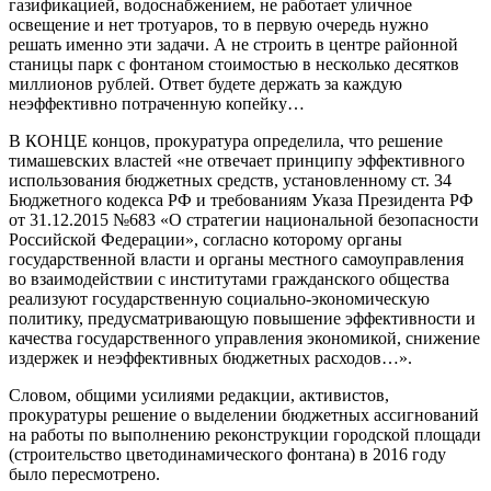
газификацией, водоснабжением, не работает уличное
освещение и нет тротуаров, то в первую очередь нужно
решать именно эти задачи. А не строить в центре районной
станицы парк с фонтаном стоимостью в несколько десятков
миллионов рублей. Ответ будете держать за каждую
неэффективно потраченную копейку…
В КОНЦЕ концов, прокуратура определила, что решение
тимашевских властей «не отвечает принципу эффективного
использования бюджетных средств, установленному ст. 34
Бюджетного кодекса РФ и требованиям Указа Президента РФ
от 31.12.2015 №683 «О стратегии национальной безопасности
Российской Федерации», согласно которому органы
государственной власти и органы местного самоуправления
во взаимодействии с институтами гражданского общества
реализуют государственную социально-экономическую
политику, предусматривающую повышение эффективности и
качества государственного управления экономикой, снижение
издержек и неэффективных бюджетных расходов…».
Словом, общими усилиями редакции, активистов,
прокуратуры решение о выделении бюджетных ассигнований
на работы по выполнению реконструкции городской площади
(строительство цветодинамического фонтана) в 2016 году
было пересмотрено.