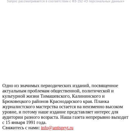
Запрос рассматривается в соответствии с ФЗ-152 «О персональных данных»
Одно из значимых периодических изданий, посвященное
актуальным проблемам общественной, политической и
культурной жизни Тимашевского, Калининского и
Брюховецкого районов Краснодарского края. Планка
журналистского мастерства остается на неизменно высоком
уровне, и потому наше издание представляет интерес для
аудитории разного возраста. Наша газета непрерывно выходит
с 15 января 1991 года.
Свяжитесь с нами:
info@antispryt.ru