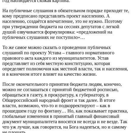
год наблюдается схожая картина.
На публичные слушания в обязательном порядке приходят те,
кому предписано представлять проект населению. А
населению, создаётся впечатление, это не нужно. Поэтому
при утверждении бюджета на сессиях депутатов с легкой
душой озвучивается формулировка: «предложений на
публичных слушаниях не поступило»…
То же самое можно сказать о проведении публичных
слушаний по проекту Устава – главного нормативного
правового акта каждого из муниципалитетов. Устав
представляет из себя местную конституцию, которая
определяет полномочия как местной власти, так и населения,
и в конечном итоге влияет на качество жизни.
После окончательного принятия бюджета людям, конечно,
можно не соглашаться с принятой бюджетной росписью,
обращаться в газету, в прокуратуру, к губернатору, в
Общероссийский народный фронт и так далее. В итоге
власти, возможно, что-то и подкорректируют – как в
прошедшем году по фонтану… Но, как показывает практика,
глобальные изменения в принятый главный финансовый
документ муниципалитета вносятся не всегда и не везде. Так
что уж лучше, как говорится, на Бога надеяться, но и самому
не плошать…