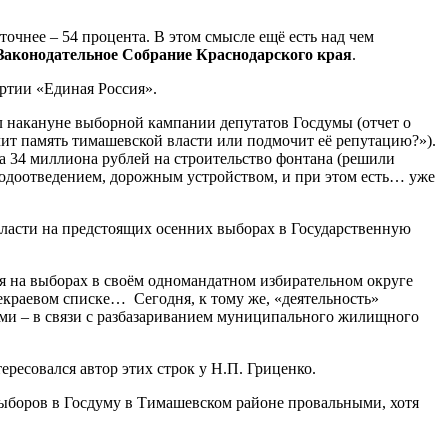
очнее – 54 процента. В этом смысле ещё есть над чем
Законодательное Собрание Краснодарского края
.
ртии «Единая Россия».
л накануне выборной кампании депутатов Госдумы (отчет о
ит память тимашевской власти или подмочит её репутацию?»).
та 34 миллиона рублей на строительство фонтана (решили
водоотведением, дорожным устройством, и при этом есть… уже
 власти на предстоящих осенних выборах в Государственную
ря на выборах в своём одномандатном избирательном округе
екраевом списке… Сегодня, к тому же, «деятельность»
ми – в связи с разбазариванием муниципального жилищного
ресовался автор этих строк у Н.П. Гриценко.
 выборов в Госдуму в Тимашевском районе провальными, хотя