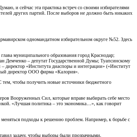
Думаю, и сейчас эта практика встреч со своими избирателями
авителей других партий. После выборов не должно быть никаких
 Армавирском одномандатном избирательном округе №52. Здесь
глава муниципального образования город Краснодар;
ан Демченко – депутат Государственной Думы; Туапсинскому
 – директор «Института диаспоры и интеграции» («Институт
ьный директор ООО фирма «Калория».
С тем, чтобы получить новые источники бюджетного
онеров Вооруженных Сил, которые вправе выбирать себе место
икой. «Лучшая политика – это экономика…», как говорит
и меняться подходы к решению проблем. Например, к борьбе с
авил задачу, чтобы выборы были прозрачными,