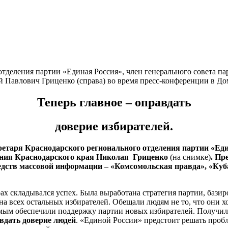
еления партии «Единая Россия», член генерального совета пар
 Павлович Гриценко (справа) во время пресс-конференции в До
Теперь главное – оправдать
доверие избирателей.
кретаря Краснодарского регионального отделения партии «Ед
рания Краснодарского края Николая Гриценко
(на снимке)
.
Пре
едств массовой информации – «Комсомольская правда», «Куба
ах складывался успех. Была выработана стратегия партии, бази
 на всех остальных избирателей. Обещали людям не то, что они х
самым обеспечили поддержку партии новых избирателей. Получил
авдать доверие людей
. «Единой России» предстоит решать проб