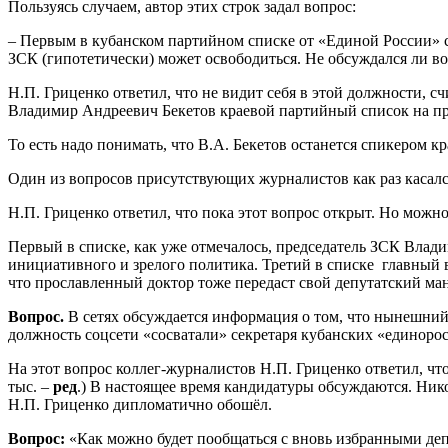
Пользуясь случаем, автор этих строк задал вопрос:
– Первым в кубанском партийном списке от «Единой России» с
ЗСК (гипотетически) может освободиться. Не обсуждался ли во
Н.П. Гриценко ответил, что не видит себя в этой должности, 
Владимир Андреевич Бекетов краевой партийный список на пр
То есть надо понимать, что В.А. Бекетов останется спикером 
Один из вопросов присутствующих журналистов как раз касалс
Н.П. Гриценко ответил, что пока этот вопрос открыт. Но можно
Первый в списке, как уже отмечалось, председатель ЗСК Влади
инициативного и зрелого политика. Третий в списке главный
что прославленный доктор тоже передаст свой депутатский ма
Вопрос.
В сетях обсуждается информация о том, что нынешний 
должность соцсети «сосватали» секретаря кубанских «единор
На этот вопрос коллег-журналистов Н.П. Гриценко ответил, чт
тыс. –
ред
.) В настоящее время кандидатуры обсуждаются. Ник
Н.П. Гриценко дипломатично обошёл.
Вопрос:
«Как можно будет пообщаться с вновь избранными де