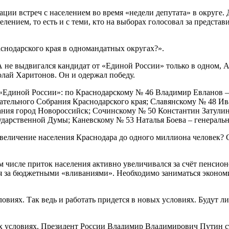
ии встреч с населением во время «недели депутата» в округе. 
аселением, то есть и с теми, кто на выборах голосовал за предст
аснодарского края в одномандатных округах?».
 А не выдвигался кандидат от «Единой России» только в одном,
лай Харитонов. Он и одержал победу.
«Единой России»: по Краснодарскому № 46 Владимир Евланов – 
тельного Собрания Краснодарского края; Славянскому № 48 Ив
ния город Новороссийск; Сочинскому № 50 Константин Затулин
сударственной Думы; Каневскому № 53 Наталья Боева – генерал
величение населения Краснодара до одного миллиона человек? 
ом числе приток населения активно увеличивался за счёт пенси
ься за бюджетными «вливаниями». Необходимо заниматься эконом
виях. Так ведь и работать придется в новых условиях. Будут л
х условиях. Президент России Владимир Владимирович Путин ст