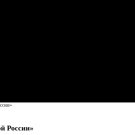
оссии»
ой России»