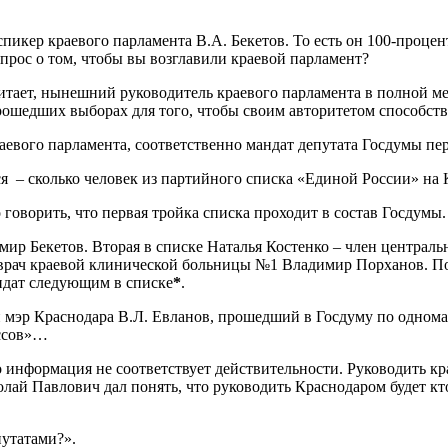
пикер краевого парламента В.А. Бекетов. То есть он 100-проце
прос о том, чтобы вы возглавили краевой парламент?
считает, нынешний руководитель краевого парламента в полной м
ошедших выборах для того, чтобы своим авторитетом способств
краевого парламента, соответственно мандат депутата Госдумы п
я – сколько человек из партийного списка «Единой России» на 
 говорить, что первая тройка списка проходит в состав Госдумы.
мир Бекетов. Вторая в списке Наталья Костенко – член централ
 врач краевой клинической больницы №1 Владимир Порханов. П
ндат следующим в списке
*
.
мэр Краснодара В.Л. Евланов, прошедший в Госдуму по одноманд
оссов»…
о информация не соответствует действительности. Руководить кр
олай Павлович дал понять, что руководить Краснодаром будет кт
путатами?».