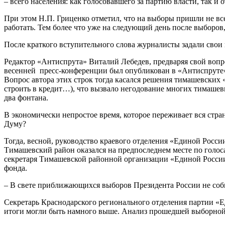
– всего населения: как голосовавшего за партию власти, так и 
При этом Н.П. Гриценко отметил, что на выборы пришли не все
работать. Тем более что уже на следующий день после выборов
После краткого вступительного слова журналисты задали свои
Редактор «Антиспрута» Виталий Лебедев, предваряя свой вопр
весенней пресс-конференции был опубликован в «Антиспруте» 
Вопрос автора этих строк тогда касался решения тимашевских 
строить в кредит…), что вызвало негодование многих тимашев
два фонтана.
В экономически непростое время, которое переживает вся стра
Думу?
Тогда, весной, руководство краевого отделения «Единой Росси
Тимашевский район оказался на предпоследнем месте по голос
секретаря Тимашевской районной организации «Единой России
фонда.
– В свете приближающихся выборов Президента России не соби
Секретарь Краснодарского регионального отделения партии «Е
итоги могли быть намного выше. Анализ прошедшей выборной