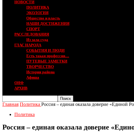
НОВОСТИ
ПОЛИТИКА
ЭКОЛОГИЯ
Общество и власть
НАШИ ДОСТИЖЕНИЯ
СПОРТ
РАССЛЕДОВАНИЯ
Из зала суда
ГЛАС НАРОДА
СОБЫТИЯ И ЛЮДИ
Есть такая профессия…
ПУТЕВЫЕ ЗАМЕТКИ
ТВОРЧЕСТВО
История района
Афиша
ОНФ
АРХИВ
Главная
Политика
Россия – единая оказала доверие «Единой Р
Политика
Россия – единая оказала доверие «Един