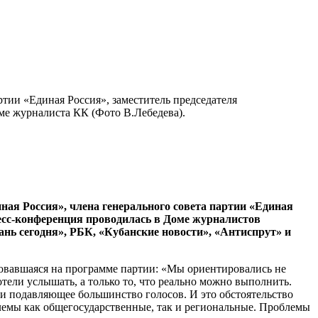
тии «Единая Россия», заместитель председателя
ме журналиста КК (Фото В.Лебедева).
иная Россия», члена генерального совета партии «Единая
сс-конференция проводилась в Доме журналистов
нь сегодня», РБК, «Кубанские новости», «Антиспрут» и
ровавшаяся на программе партии: «Мы ориентировались не
отели услышать, а только то, что реально можно выполнить.
и подавляющее большинство голосов. И это обстоятельство
лемы как общегосударственные, так и региональные. Проблемы