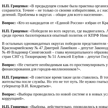
Н.П. Гриценко:
«В предыдущем созыве была практика организац
сохранится. Точнее – не только со своими избирателями, а с н
делений. Проблемы в округах – общие для всего населения».
Вопрос:
«Кто из кандидатов от «Единой России» избран от Кр
Н.П. Гриценко:
«Победили во всех округах, где выдвигались.
среди прочих баллотировался опытный политик от КПРФ Нико
В остальных одномандатных округах победили представители 
Красноармейскому № 47 Дмитрий Ламейкин – депутат Законода
№ 49 Владимир Синяговский – глава муниципального образова
стран СНГ»); Тихорецкому № 51 Алексей Езубов – депутат Го
Вопрос:
«Не считаете необходимым как-то простимулировать у
финансирования для городов-миллионников?».
Н.П. Гриценко:
«В советское время такие цели ставились. В т
жительства после службы. Но это не тот путь. Не нужно гнат
губернатор В.И. Кондратьев».
Вопрос:
«Выборы проводились по новой системе и в новых усло
коррупцией».
Н.П. Гриценко:
«Выборы, действительно, проводились в новы