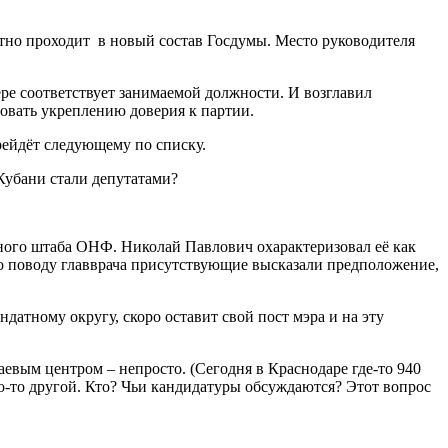
нтно проходит в новый состав Госдумы. Место руководителя
ере соответствует занимаемой должности. И возглавил
овать укреплению доверия к партии.
ерейдёт следующему по списку.
Кубани стали депутатами?
ьного штаба ОНФ. Николай Павлович охарактеризовал её как
о поводу главврача присутствующие высказали предположение,
атному округу, скоро оставит свой пост мэра и на эту
аевым центром – непросто. (Сегодня в Краснодаре где-то 940
о-то другой. Кто? Чьи кандидатуры обсуждаются? Этот вопрос