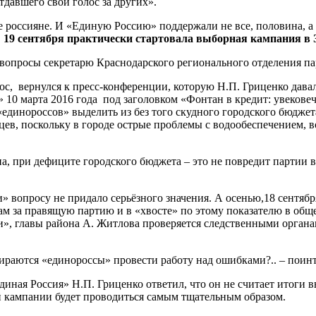
отдавшего свой голос за других».
 россияне. И «Единую Россию» поддержали не все, половина, а т
,
19 сентября практически стартовала выборная кампания в 
 вопросы секретарю Краснодарского регионального отделения па
ос, вернулся к пресс-конференции, которую Н.П. Гриценко дава
10 марта 2016 года под заголовком «Фонтан в кредит: увековеч
«единороссов» выделить из без того скудного городского бюдже
цев, поскольку в городе острые проблемы с водообеспечением, 
на, при дефиците городского бюджета – это не повредит партии
и» вопросу не придало серьёзного значения. А осенью,18 сентяб
ам за правящую партию и в «хвосте» по этому показателю в общ
», главы района А. Житлова проверяется следственными органа
раются «единороссы» провести работу над ошибками?.. – поинте
диная Россия» Н.П. Гриценко ответил, что он не считает итоги
 кампании будет проводиться самым тщательным образом.