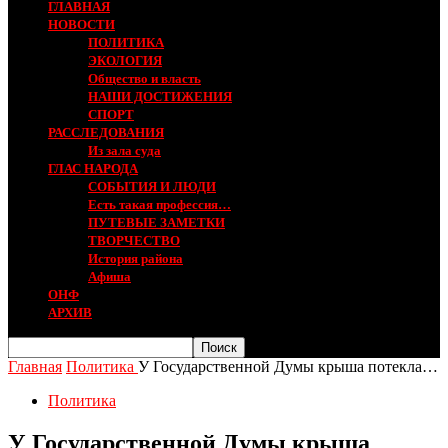
ГЛАВНАЯ
НОВОСТИ
ПОЛИТИКА
ЭКОЛОГИЯ
Общество и власть
НАШИ ДОСТИЖЕНИЯ
СПОРТ
РАССЛЕДОВАНИЯ
Из зала суда
ГЛАС НАРОДА
СОБЫТИЯ И ЛЮДИ
Есть такая профессия…
ПУТЕВЫЕ ЗАМЕТКИ
ТВОРЧЕСТВО
История района
Афиша
ОНФ
АРХИВ
Главная
Политика
У Государственной Думы крыша потекла…
Политика
У Государственной Думы крыша