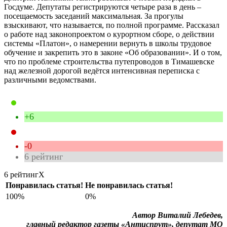
Госдуме. Депутаты регистрируются четыре раза в день –
посещаемость заседаний максимальная. За прогулы
взыскивают, что называется, по полной программе. Рассказал
о работе над законопроектом о курортном сборе, о действии
системы «Платон», о намерении вернуть в школы трудовое
обучение и закрепить это в законе «Об образовании». И о том,
что по проблеме строительства путепроводов в Тимашевске
над железной дорогой ведётся интенсивная переписка с
различными ведомствами.
+6
-0
6
рейтинг
6 рейтинг
X
Понравилась статья!
Не понравилась статья!
100%
0%
Автор Виталий Лебедев,
главный редактор газеты «Антиспрут», депутат МО