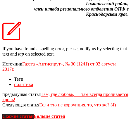
Тимашевский район,
член штаба регионального отделения ОНФ в
Краснодарском крае.
If you have found a spelling error, please, notify us by selecting that
text and
tap
on selected text.
Источник
Газета «Антиспрут», № 30 (1241) от 03 августа
2017г.
Теги
политика
предыдущая статья
Там, где любовь, — там всегда проливается
кровь!
Следующая статья
Если это не коррупция, то, что же? (4)
Схожие статьи
Больше статей