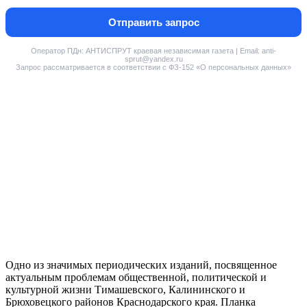
Отправить запрос
Оператор ПДн: АНТИСПРУТ краевая независимая газета | Email: anti-
sprut@yandex.ru
Запрос рассматривается в соответствии с ФЗ-152 «О персональных данных»
Одно из значимых периодических изданий, посвященное
актуальным проблемам общественной, политической и
культурной жизни Тимашевского, Калининского и
Брюховецкого районов Краснодарского края. Планка