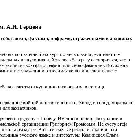
. А.И. Герцена
 событиями, фактами, цифрами, отраженными в архивных
 небольшой заочный экскурс по нескольким десятилетиям
дельных выпускников. Хотелось бы сразу оговориться, что о
ли не увидите свою фотографию или свою фамилию. Возможны
омним и с уважением относимся ко всем членам нашего
себе все тяготы оккупационного режима в станице
оверканное войной детство и юность. Холод и голод, моральное
 для захватчиков.
верящей в грядущую Победу. Именно в период оккупации в
омольской организации Григорием Громовым. На счёту этой
 школьном музее. Вот эти смелые ребята и заканчивали
тельница русского языка и литературы Каминская Ольга,