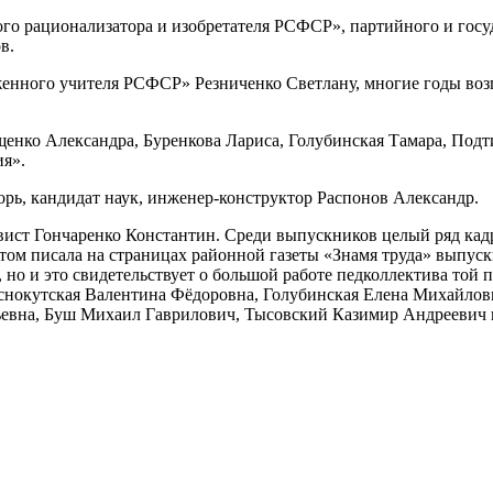
го рационализатора и изобретателя РСФСР», партийного и госу
в.
женного учителя РСФСР» Резниченко Светлану, многие годы воз
щенко Александра, Буренкова Лариса, Голубинская Тамара, По
я».
рь, кандидат наук, инженер-конструктор Распонов Александр.
ивист Гончаренко Константин. Среди выпускников целый ряд ка
 этом писала на страницах районной газеты «Знамя труда» выпус
, но и это свидетельствует о большой работе педколлектива т
аснокутская Валентина Фёдоровна, Голубинская Елена Михайло
евна, Буш Михаил Гаврилович, Тысовский Казимир Андреевич и