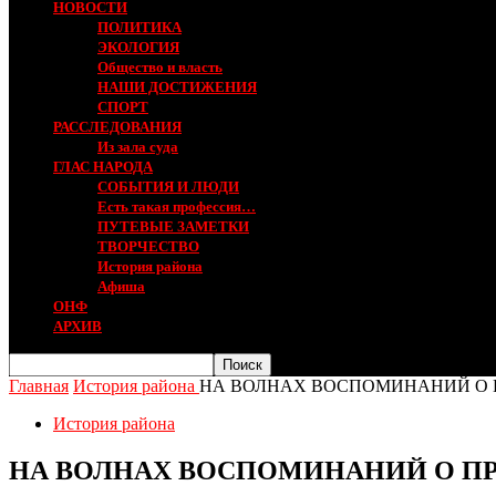
НОВОСТИ
ПОЛИТИКА
ЭКОЛОГИЯ
Общество и власть
НАШИ ДОСТИЖЕНИЯ
СПОРТ
РАССЛЕДОВАНИЯ
Из зала суда
ГЛАС НАРОДА
СОБЫТИЯ И ЛЮДИ
Есть такая профессия…
ПУТЕВЫЕ ЗАМЕТКИ
ТВОРЧЕСТВО
История района
Афиша
ОНФ
АРХИВ
Главная
История района
НА ВОЛНАХ ВОСПОМИНАНИЙ О
История района
НА ВОЛНАХ ВОСПОМИНАНИЙ О П