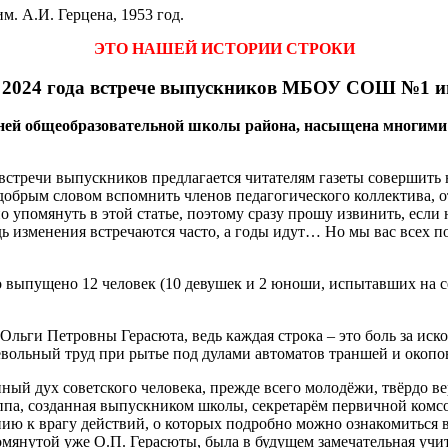
 А.И. Герцена, 1953 год.
ЭТО НАШЕЙ ИСТОРИИ СТРОКИ
 2024 года встрече выпускников МБОУ СОШ №1 им
ней общеобразовательной школы района, насыщена многими
встречи выпускников предлагается читателям газеты совершить
добрым словом вспомнить членов педагогического коллектива, от
о упомянуть в этой статье, поэтому сразу прошу извинить, ес
ь изменения встречаются часто, а годы идут… Но мы вас всех п
ло выпущено 12 человек (10 девушек и 2 юноши, испытавших на 
Ольги Петровны Герасюта, ведь каждая строка – это боль за иск
вольный труд при рытье под дулами автоматов траншей и окопов
нный дух советского человека, прежде всего молодёжи, твёрдо 
ппа, созданная выпускником школы, секретарём первичной комс
ию к врагу действий, о которых подробно можно ознакомиться в
омянутой уже О.П. Герасюты, была в будущем замечательная учи