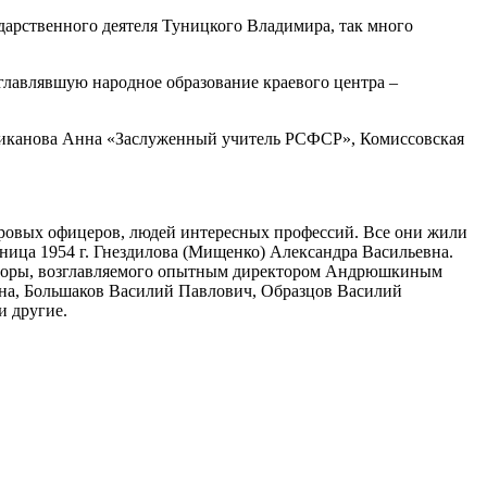
дарственного деятеля Туницкого Владимира, так много
главлявшую народное образование краевого центра –
дтиканова Анна «Заслуженный учитель РСФСР», Комиссовская
дровых офицеров, людей интересных профессий. Все они жили
кница 1954 г. Гнездилова (Мищенко) Александра Васильевна.
ой поры, возглавляемого опытным директором Андрюшкиным
вна, Большаков Василий Павлович, Образцов Василий
 другие.