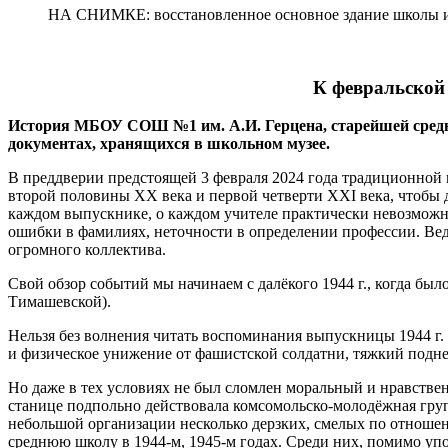
НА СНИМКЕ: восстановленное основное здание школы им.
К февральской
История МБОУ СОШ №1 им. А.И. Герцена, старейшей сред
документах, хранящихся в школьном музее.
В преддверии предстоящей 3 февраля 2024 года традиционной 
второй половины ХХ века и первой четверти ХХI века, чтобы 
каждом выпускнике, о каждом учителе практически невозможн
ошибки в фамилиях, неточности в определении профессии. Вед
огромного коллектива.
Свой обзор событий мы начинаем с далёкого 1944 г., когда бы
Тимашевской).
Нельзя без волнения читать воспоминания выпускницы 1944 г. 
и физическое унижение от фашистской солдатни, тяжкий подне
Но даже в тех условиях не был сломлен моральный и нравстве
станице подпольно действовала комсомольско-молодёжная гру
небольшой организации несколько дерзких, смелых по отношен
среднюю школу в 1944-м, 1945-м годах. Среди них, помимо уп