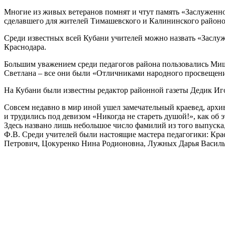
Многие из живых ветеранов помнят и чтут память «Заслуженно
сделавшего для жителей Тимашевского и Калининского районо
Среди известных всей Кубани учителей можно назвать «Заслу
Краснодара.
Большим уважением среди педагогов района пользовались Ми
Светлана – все они были «Отличниками народного просвещени
На Кубани были известны редактор районной газеты Дедик Иго
Совсем недавно в мир иной ушел замечательный краевед, арх
и трудились под девизом «Никогда не стареть душой!», как об
Здесь названо лишь небольшое число фамилий из того выпуска
Ф.В. Среди учителей были настоящие мастера педагогики: Кр
Петрович, Цокуренко Нина Родионовна, Лужных Дарья Василь