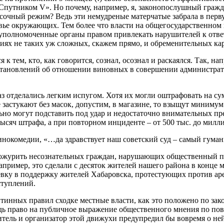
Спутником V». Но почему, например, я, законопослушный гражд
очный режим? Ведь эти немудреные матерчатые забрала в перву
вье окружающих. Тем более что власти на общегосударственном 
уполномоченные органы правом привлекать нарушителей к ответ
ях не таких уж сложных, скажем прямо, и обременительных ка
 к тем, кто, как говорится, сознал, осознал и раскаялся. Так, 
тановлений об отношении виновных в совершении административ
отделались легким испугом. Хотя их могли оштрафовать на сумм
 застукают без масок, допустим, в магазине, то взыщут минимум 
льно могут подставить под удар и недостаточно внимательных п
0 тысяч штрафа, а при повторном инциденте – от 500 тыс. до мил
инокомедии, «…да здравствует наш советский суд – самый гуман
 пожурить несознательных граждан, нарушающих общественный п
например, это сделали с десяток жителей нашего района в кон
вку в поддержку жителей Хабаровска, протестующих против аре
ступлений.
тинных правил сходке местные власти, как это положено по зако
едь право на публичное выражение общественного мнения по по
тель и организатор этой движухи предупредил бы вовремя о ней