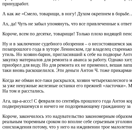
принудработ.
А как же «Смело, товарищи, в ногу! Духом окрепнем в борьбе
Ах, да! Чуть не забыл упомянуть, что все привлеченные к ответ
Короче, всем по десятке, товарищи! Только плохо видящей пе
Ну и в заключение судебного обозрения – о несостоявшемся за
позапрошлого года в хуторе Ленинском, где владелец стареньк
утиль. Но хозяин-барин, пригласивший к себе на подворье Анто
закупку материалов для ремонта и аванса за работу. Однако хи
приобрел для виду. Но для ремонта их не применил, вешая лап
таки вновь раскошелился. Эти деньги Антон Ч. тоже прикарма
Когда же обман все-таки раскрылся, хозяин четырехколесного 
за уже ненужные железные останки его прежней «ласточки». Мол
На том и расстались.
Ага, ща-а-ассс! С февраля по сентябрь прошлого года Антон к
подвернувшемуся и ничего не подозревающему гражданину за 18
Короче, закончилось это надувательство закономерным образом:
реальным тюремным сроком по вполне себе серьезным уголовным 
снисхождения потому, что у него на иждивении трое малолетни