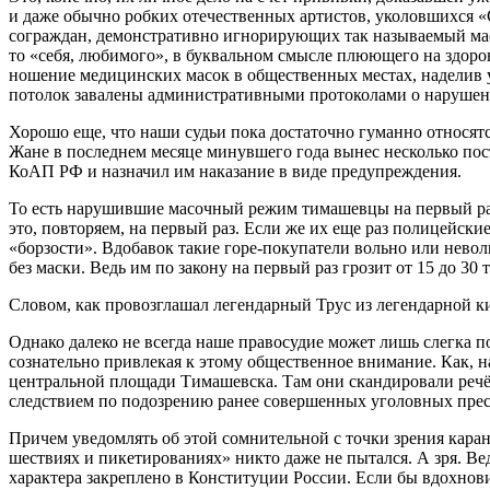
и даже обычно робких отечественных артистов, уколовшихся «
сограждан, демонстративно игнорирующих так называемый мас
то «себя, любимого», в буквальном смысле плюющего на здоро
ношение медицинских масок в общественных местах, наделив 
потолок завалены административными протоколами о нарушени
Хорошо еще, что наши судьи пока достаточно гуманно относятся
Жане в последнем месяце минувшего года вынес несколько пос
КоАП РФ и назначил им наказание в виде предупреждения.
То есть нарушившие масочный режим тимашевцы на первый раз 
это, повторяем, на первый раз. Если же их еще раз полицейские
«борзости». Вдобавок такие горе-покупатели вольно или нево
без маски. Ведь им по закону на первый раз грозит от 15 до 3
Словом, как провозглашал легендарный Трус из легендарной к
Однако далеко не всегда наше правосудие может лишь слегка
сознательно привлекая к этому общественное внимание. Как, 
центральной площади Тимашевска. Там они скандировали речё
следствием по подозрению ранее совершенных уголовных пре
Причем уведомлять об этой сомнительной с точки зрения каран
шествиях и пикетированиях» никто даже не пытался. А зря. В
характера закреплено в Конституции России. Если бы вдохнови