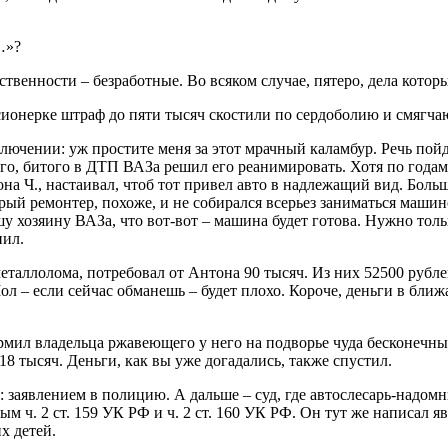
…»?
ственности – безработные. Во всяком случае, пятеро, дела котор
нсионерке штраф до пяти тысяч скостили по сердоболию и смягч
ключении: уж простите меня за этот мрачный каламбур. Речь по
ого, битого в ДТП ВАЗа решил его реанимировать. Хотя по года
на Ч., настаивал, чтоб тот привел авто в надлежащий вид. Больш
трый ремонтер, похоже, и не собирался всерьез заниматься машин
шу хозяину ВАЗа, что вот-вот – машина будет готова. Нужно то
нил.
металлолома, потребовал от Антона 90 тысяч. Из них 52500 руб
 – если сейчас обманешь – будет плохо. Короче, деньги в ближай
ормил владельца ржавеющего у него на подворье чуда бесконечны
 тысяч. Деньги, как вы уже догадались, также спустил.
 заявлением в полицию. А дальше – суд, где автослесарь-надомни
ч. 2 ст. 159 УК РФ и ч. 2 ст. 160 УК РФ. Он тут же написал яв
х детей.