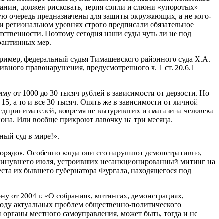
анин, должен рисковать, терпя сопли и слюни «упоротых»
ю очередь предназначены для защиты окружающих, а не кого-
и региональном уровнях строго предписали обязательное
ственности. Поэтому сегодня наши суды чуть ли не под
рантинных мер.
например, федеральный судья Тимашевского районного суда Х.А.
ного правонарушения, предусмотренного ч. 1 ст. 20.6.1
у от 1000 до 30 тысяч рублей в зависимости от дерзости. Но
15, а то и все 30 тысяч. Опять же в зависимости от личной
редпринимателей, вовремя не вытуривших из магазина человека
лиона. Или вообще прикроют лавочку на три месяца.
ный суд в мире!».
орядок. Особенно когда они его нарушают демонстративно,
це минувшего июля, устроивших несанкционированный митинг на
ста их бывшего губернатора Фургала, находящегося под
ну от 2004 г. «О собраниях, митингах, демонстрациях,
воду актуальных проблем общественно-политического
 органы местного самоуправления, может быть, тогда и не