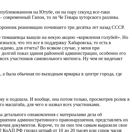
 опубликованном на Ютубе, он на пару секунд все-таки
– современный Гапон, то ли Че Гевара хуторского разлива.
торонник реанимации почившего три десятка лет назад СССР.
шные тимашевцы вышли на некую акцию «кормления голубей». Но
нался, что это все в поддержку Хабаровска, то есть в
идимо, для отчета? Во всяком случае, у меня при
 долгий показ здания районной администрации, особенно его
а всех участников самовольного митинга. Ну чем не видеоакт
, а была обычная по выходным ярмарка в центре города, где
ому и подошла. И вообще, она потом только, просмотрев ролик в
го масштаба, для чего и назвал всех участниками.
бы детального ознакомления с материалами дела об
ершении административного правонарушения, представлять их
мочия документов. Короче, то ли они тем самым выразили свое
.2 КоАП РФ грозил штраф от 10 до 20 тысяч или сорок часов