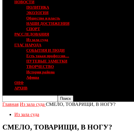
НОВОСТИ
ПОЛИТИКА
ЭКОЛОГИЯ
Общество и власть
НАШИ ДОСТИЖЕНИЯ
СПОРТ
РАССЛЕДОВАНИЯ
Из зала суда
ГЛАС НАРОДА
СОБЫТИЯ И ЛЮДИ
Есть такая профессия…
ПУТЕВЫЕ ЗАМЕТКИ
ТВОРЧЕСТВО
История района
Афиша
ОНФ
АРХИВ
Главная
Из зала суда
СМЕЛО, ТОВАРИЩИ, В НОГУ?
Из зала суда
СМЕЛО, ТОВАРИЩИ, В НОГУ?