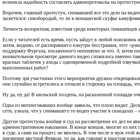
возникла надобность составлять админпротоколы на протестун
Впрочем, главный протестун, снимавший все это дело на видео,
засветился: сивобородый, то ли в монашеской скуфье камуфляжн
Личность колоритная, известная среди некоторых тимашевцев 
Если у читателей есть время, пусть зайдут в любой поисковик
затем, видимо, от распиравшего изнутри бесстрашия, этот «рэв
поддержку Фургала, посаженного непонятно за что. А затем по
внимательном просмотре данного видео сложилось именно тако
красных табличек у входа с одновременной подробной озвучкой 
выполненных работ?
Поэтому зря участники этого мероприятия дружно открещивалис
они случайно встретились и отошли в сторонку на площадь, ч
Ну да, ну да! В июльский полдень, на раскаленной площади 
Одна из митинговавших вообще заявила, что плохо видит. Деска
сети, узнала, что у снимавшего то видео участие в скандалах 
Другие протестуны вообще в суд на рассмотрение их дел не яви
административном наказании. В конце концов, многие из них
в суде, а сами на процесс не явились. В том числе и муж это
презрение местной Фемиде, то ли, как говорят в простом народ