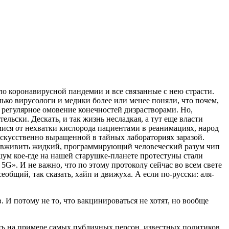
ло коронавирусной пандемии и все связанные с нею страсти.
олько вирусологи и медики более или менее поняли, что почем,
 регулярное омовение конечностей дизрастворами. Но,
льски. Дескать, и так жизнь несладкая, а тут еще власти
ися от нехватки кислорода пациентами в реанимациях, народ
искусственно выращенной в тайных лабораториях заразой.
но вживить жидкий, программирующий человеческий разум чип
м кое-где на нашей старушке-планете протестуны стали
G». И не важно, что по этому протоколу сейчас во всем свете
общий, так сказать, хайп и движуха. А если по-русски: аля-
 И потому не то, что вакцинироваться не хотят, но вообще
ость на примере самых публичных персон, известных политиков