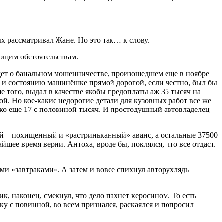
ых рассматривал Жане. Но это так… к слову.
ающим обстоятельствам.
йдет о банальном мошенничестве, произошедшем еще в ноябре
м и состоянию машинёшке прямой дорогой, если честно, был бы
е того, выдал в качестве якобы предоплаты аж 35 тысяч на
ой. Но кое-какие недорогие детали для кузовных работ все же
лько еще 17 с половиной тысяч. И простодушный автовладелец
лей – похищенный и «растриньканный» аванс, а остальные 37500
шее время верни. Антоха, вроде бы, поклялся, что все отдаст.
ми «завтраками». А затем и вовсе спихнул авторухлядь
к, наконец, смекнул, что дело пахнет керосином. То есть
ку с повинной, во всем признался, раскаялся и попросил