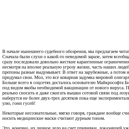
В начале нынешнего судебного обозрения, мы предлагаем читат
Сначала были слухи о какой-то неведомой заразе, затем всеобщ
сразу последовали довольно жесткие карантинные ограничения
несмотря на вполне реальную угрозу жизни, часть наших людей 
препоны разные выдумывает. В ответ на зарубежные, а потом
придумал свои. Мол, это все коварная задумка мировой олига
Больше всего в соцсетях досталось основателю Майкрософта 
под видом якобы необходимой вакцинации от нового вируса. 
реально сносить и даже сжигать вышки сотовой связи под лозу
наберутся не более двух-трех десятков пока еще экспериментал
улю, гони гусей!
Некоторые несознательные, мягко говоря, граждане вообще счи
носить медицинские маски считают дурным тоном.
Это, конечно, их личное дело на счет прививки, доказавшей у