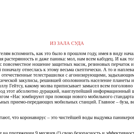
ИЗ ЗАЛА СУДА
елям вспомнить, как это было в прошлом году, имея в виду нача
ая растерянность и даже паника: мол, нам всем кабздец. И как т
: повсеместное ношение защитных масок, резиновых перчаток и
поначалу отнеслась к этому весьма скептически. А то и наплевате
 и отечественные телестрашилки с агонизирующими, задыхающим
рхической закулисы, решившей ополовинить население планеты 
Биллу Гейтсу, какому молва приписывает замысел всем поголов
Под этот абсолютно дурацкий, наиглупейший информационный шу
нгом «Нас зомбируют при помощи нового мобильного стандарта 5
ьных приемо-передающих мобильных станций. Главное – буза, все
тают, что коронавирус – это чистейшей воды выдумка паникеров.
же на протяжении 9 месяцев (!) свою безопасность и эффективн