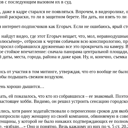
ов с последующим вызовом их в суд.
 даже в кадре старался не появляться. Впрочем, в видеоролике,
ой раскраски, то ли в защитном берете. Ни дать, ни взять то ли 
и интернет-подписчиков как Егорыч. Если не ошибаюсь, ярый с
 и найдут видео, где этот Егорыч вещает, что, мол, неравноду
олюсьёнер», отбросив к чертям собачьим всю конспирологию, приз
просил собравшихся дружненько все это прокричать на камеру. В
е стойкое впечатление: сначала панорама центральной площади,
даты, места, города, района и даже края. Ну, и, конечно, съемк
ь от участия в том митинге, утверждая, что его вообще не было
тобы подышать свежим воздухом.
очень хорошо дышится…
ть, ей показалось, что кто из собравшихся – ее знакомый. Поэт
– настоящее хобби. Видимо, он решил устроить сенсацию городско
лись, хотя ранее ходатайствовали о перенесении сроков для яко
 попросили одну женщину из своей компании, обвиняемую в сов
й женщины, у которой не было никаких подтверждающих ее полно
е, «взбздн…» Оно и понятно. Ведь каждому из них по ч. 5 ст. 20