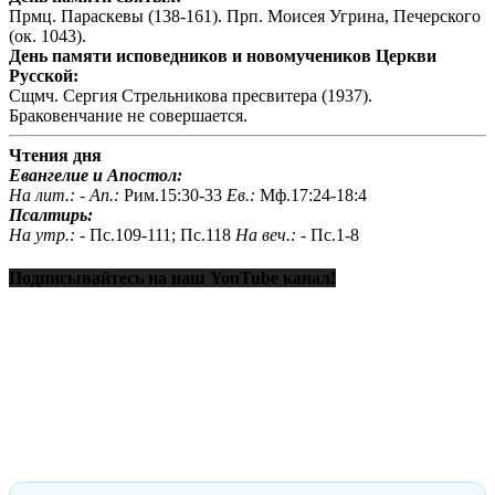
Прмц. Параскевы (138-161). Прп. Моисея Угрина, Печерского
(ок. 1043).
День памяти исповедников и новомучеников Церкви
Русской:
Сщмч. Сергия Стрельникова пресвитера (1937).
Браковенчание не совершается.
Чтения дня
Евангелие и Апостол:
На лит.: -
Ап.:
Рим.15:30-33
Ев.:
Мф.17:24-18:4
Псалтирь:
На утр.: -
Пс.109-111; Пс.118
На веч.: -
Пс.1-8
Подписывайтесь на наш YouTube канал!