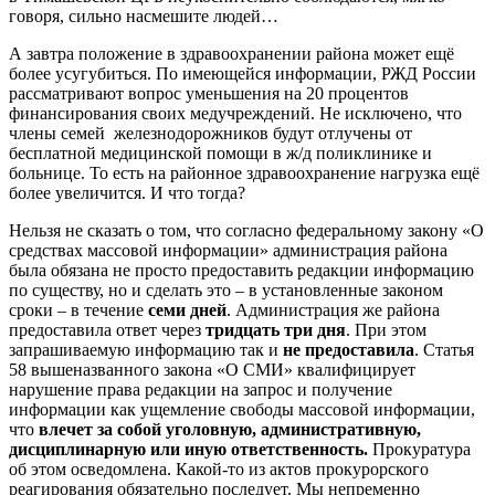
говоря, сильно насмешите людей…
А завтра положение в здравоохранении района может ещё
более усугубиться. По имеющейся информации, РЖД России
рассматривают вопрос уменьшения на 20 процентов
финансирования своих медучреждений. Не исключено, что
члены семей железнодорожников будут отлучены от
бесплатной медицинской помощи в ж/д поликлинике и
больнице. То есть на районное здравоохранение нагрузка ещё
более увеличится. И что тогда?
Нельзя не сказать о том, что согласно федеральному закону «О
средствах массовой информации» администрация района
была обязана не просто предоставить редакции информацию
по существу, но и сделать это – в установленные законом
сроки – в течение
семи дней
. Администрация же района
предоставила ответ через
тридцать три дня
. При этом
запрашиваемую информацию так и
не предоставила
. Статья
58 вышеназванного закона «О СМИ» квалифицирует
нарушение права редакции на запрос и получение
информации как ущемление свободы массовой информации,
что
влечет за собой уголовную, административную,
дисциплинарную или иную ответственность.
Прокуратура
об этом осведомлена. Какой-то из актов прокурорского
реагирования обязательно последует. Мы непременно