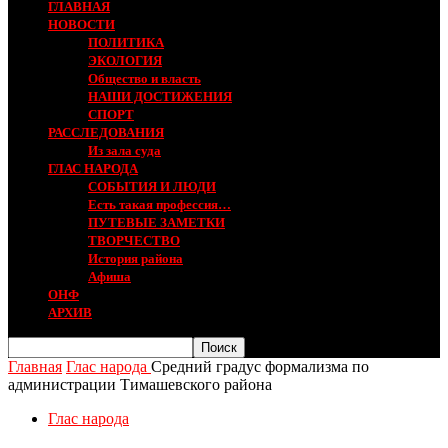
ГЛАВНАЯ
НОВОСТИ
ПОЛИТИКА
ЭКОЛОГИЯ
Общество и власть
НАШИ ДОСТИЖЕНИЯ
СПОРТ
РАССЛЕДОВАНИЯ
Из зала суда
ГЛАС НАРОДА
СОБЫТИЯ И ЛЮДИ
Есть такая профессия…
ПУТЕВЫЕ ЗАМЕТКИ
ТВОРЧЕСТВО
История района
Афиша
ОНФ
АРХИВ
Главная
Глас народа
Средний градус формализма по
администрации Тимашевского района
Глас народа