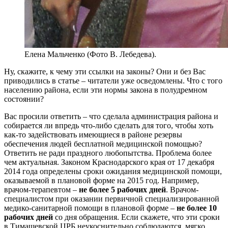
Елена Мальченко (Фото В. Лебедева).
Ну, скажите, к чему эти ссылки на законы? Они и без Вас
приводились в статье – читатели уже осведомлены. Что с того
населению района, если эти нормы закона в полудремном
состоянии?
Вас просили ответить – что сделала администрация района и
собирается ли впредь что-либо сделать для того, чтобы хоть
как-то задействовать имеющиеся в районе резервы
обеспечения людей бесплатной медицинской помощью?
Ответить не ради праздного любопытства. Проблема более
чем актуальная. Законом Краснодарского края от 17 декабря
2014 года определены сроки ожидания медицинской помощи,
оказываемой в плановой форме на 2015 год. Например,
врачом-терапевтом –
не более 5 рабочих дней
. Врачом-
специалистом при оказании первичной специализированной
медико-санитарной помощи в плановой форме –
не более 10
рабочих дней
со дня обращения. Если скажете, что эти сроки
в Тимашевской ЦРБ неукоснительно соблюдаются, мягко