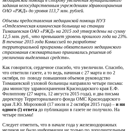
медицинской помощи в сторону увеличения муниципального
задания негосударственным учреждениям здравоохранения
ОАО «РЖД» до уровня 113,7 млн. рублей.
Объемы предоставления медицинской помощи НУЗ
«Отделенческая клиническая больница на станции
Тимашевская ОАО «РЖД» на 2015 год утверждены на сумму
12,5 млн. руб., что превышает уровень прошлого года на 23%.
В течение 2015 года Комиссией по разработке
территориальной программы обязательного медицинского
страхования ежеквартально принимались решения об
увеличении выделенных средств».
Как говорится, сердечное спасибо, что увеличили. Спасибо,
что ответили газете, а то ведь, начиная с 27 марта и по 2
октября, по поводу повышения объемов руководство
Тимашевской узловой больницы направило четыре письма:
два министру здравоохранения Краснодарского края Е.Ф.
Филиппову (27 марта, 12 августа 2015 года), и два письма
директору Территориального фонда ОМС Краснодарского
края Л.Ю. Морозовой (17 июля и 2 октября 2015 года) –
и ни
одного (!) ответа
до публикации в газете не получило. На
четыре письма!
Следует отметить, что в начале года у железнодорожных
медиков не было информации не только по дополнительным,