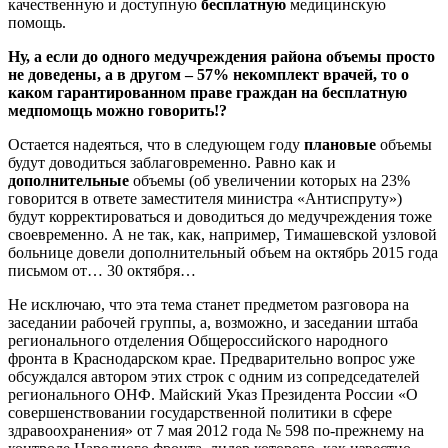
качественную и доступную
бесплатную
медицинскую
помощь.
Ну, а если до одного медучреждения района объемы просто
не доведены, а в другом – 57% некомплект врачей, то о
каком гарантированном праве граждан на бесплатную
медпомощь можно говорить!?
Остается надеяться, что в следующем году
плановые
объемы
будут доводиться заблаговременно. Равно как и
дополнительные
объемы (об увеличении которых на 23%
говорится в ответе заместителя министра «Антиспруту»)
будут корректироваться и доводиться до медучреждения тоже
своевременно. А не так, как, например, Тимашевской узловой
больнице довели дополнительный объем на октябрь 2015 года
письмом от… 30 октября…
Не исключаю, что эта тема станет предметом разговора на
заседании рабочей группы, а, возможно, и заседании штаба
регионального отделения Общероссийского народного
фронта в Краснодарском крае. Предварительно вопрос уже
обсуждался автором этих строк с одним из сопредседателей
регионального ОНФ. Майский Указ Президента России «О
совершенствовании государственной политики в сфере
здравоохранения» от 7 мая 2012 года № 598 по-прежнему на