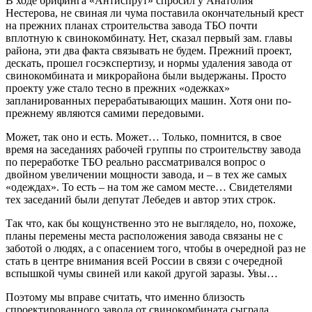
В ходе брифинга «Антиспрут» спросил у Анатолия
Нестерова, не свиная ли чума поставила окончательный крест
на прежних планах строительства завода ТБО почти
вплотную к свинокомбинату. Нет, сказал первый зам. главы
района, эти два факта связывать не будем. Прежний проект,
дескать, прошел госэкспертизу, и нормы удаления завода от
свинокомбината и микрорайона были выдержаны. Просто
проекту уже стало тесно в прежних «одежках»
запланированных перерабатывающих машин. Хотя они по-
прежнему являются самими передовыми.
Может, так оно и есть. Может… Только, помнится, в свое
время на заседаниях рабочей группы по строительству завода
по переработке ТБО реально рассматривался вопрос о
двойном увеличении мощности завода, и – в тех же самых
«одеждах». То есть – на том же самом месте… Свидетелями
тех заседаний были депутат Лебедев и автор этих строк.
Так что, как бы кощунственно это не выглядело, но, похоже,
планы перемены места расположения завода связаны не с
заботой о людях, а с опасением того, чтобы в очередной раз не
стать в центре внимания всей России в связи с очередной
вспышкой чумы свиней или какой другой заразы. Увы…
Поэтому мы вправе считать, что именно близость
спроектированного завода от свинокомбината сыграла