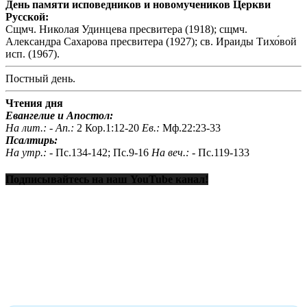
День памяти исповедников и новомучеников Церкви
Русской:
Сщмч. Николая Удинцева пресвитера (1918); сщмч.
Александра Сахарова пресвитера (1927); св. Ираиды Тихо́вой
исп. (1967).
Постный день.
Чтения дня
Евангелие и Апостол:
На лит.: -
Ап.:
2 Кор.1:12-20
Ев.:
Мф.22:23-33
Псалтирь:
На утр.: -
Пс.134-142; Пс.9-16
На веч.: -
Пс.119-133
Подписывайтесь на наш YouTube канал!