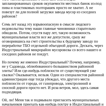
запланированных сроков окупаемости местных банок из-под
пива и пластиковых полторашек просто не хватит. А не
повезут ли для полной загрузки завода мусор из соседних
районов?
Семь лет назад эту взрывоопасную в смысле людского
недовольства тему наши главные чиновники старательно
обходили. Потом, спустя пару лет, такую возможность
муниципальные власти все же допустили, сразу же
оговорившись на счет строительства к будущему заводу по
переработке ТБО отдельной объездной дороги. Дескать, через
Индустриальный микрорайон мусоровозы со всего нашего и
соседних районов не поедут.
Но почему же именно Индустриальный? Почему, например,
не у Садовода, облюбованного большинством районной
элиты? Или где-нибудь поблизости от существующей уже
свалки? Оказывается, нельзя. Один из специалистов районной
администрации еще тогда убеждал, что другого места
поблизости от города, от газопровода, электролиний и
сносной дороги просто нет. И роза ветров, мол, здесь самая
подходящая.
Ой, ли! Меня так и подмывало пригласить муниципальных
начальников приехать как-нибудь поутру в Индустриальный и