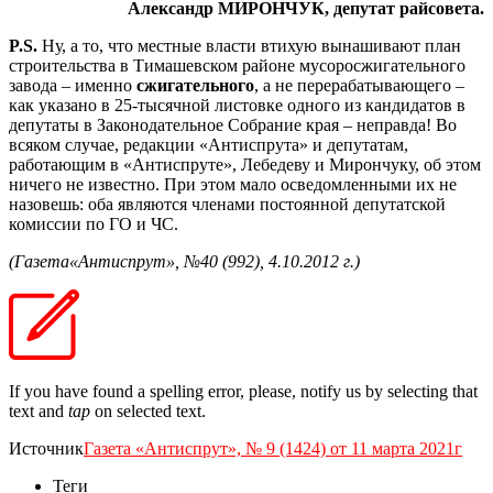
Александр МИРОНЧУК, депутат райсовета.
P.S.
Ну, а то, что местные власти втихую вынашивают план
строительства в Тимашевском районе мусоросжигательного
завода – именно
сжигательного
, а не перерабатывающего –
как указано в 25-тысячной листовке одного из кандидатов в
депутаты в Законодательное Собрание края – неправда! Во
всяком случае, редакции «Антиспрута» и депутатам,
работающим в «Антиспруте», Лебедеву и Мирончуку, об этом
ничего не известно. При этом мало осведомленными их не
назовешь: оба являются членами постоянной депутатской
комиссии по ГО и ЧС.
(Газета«Антиспрут», №40 (992), 4.10.2012 г.)
If you have found a spelling error, please, notify us by selecting that
text and
tap
on selected text.
Источник
Газета «Антиспрут», № 9 (1424) от 11 марта 2021г
Теги