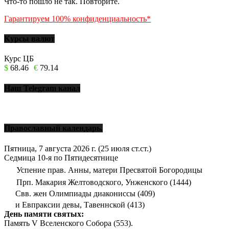
Что-то пошло не так. Повторите.
Гарантируем 100% конфиденциальность*
Курсы валют
Курс ЦБ
$
68.46
€
79.14
Наш Telegram канал
Православный календарь.
Пятница, 7 августа 2026 г.
(25 июля ст.ст.)
Седмица 10-я по Пятидесятнице
Успение прав. Анны, матери Пресвятой Богородицы
Прп. Макария Желтоводского, Унженского (1444)
Свв. жен Олимпиады диакониссы (409)
и Евпраксии девы, Тавеннской (413)
День памяти святых:
Память V Вселенского Собора (553).