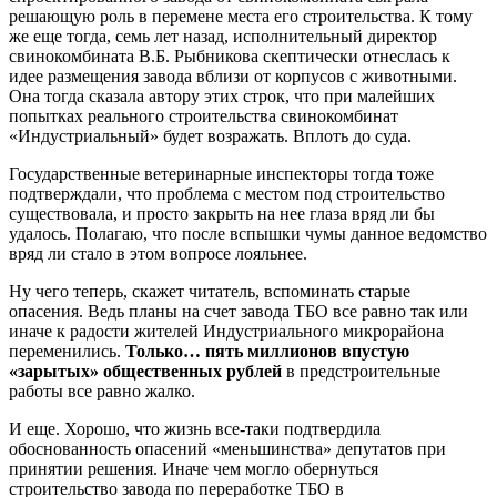
решающую роль в перемене места его строительства. К тому
же еще тогда, семь лет назад, исполнительный директор
свинокомбината В.Б. Рыбникова скептически отнеслась к
идее размещения завода вблизи от корпусов с животными.
Она тогда сказала автору этих строк, что при малейших
попытках реального строительства свинокомбинат
«Индустриальный» будет возражать. Вплоть до суда.
Государственные ветеринарные инспекторы тогда тоже
подтверждали, что проблема с местом под строительство
существовала, и просто закрыть на нее глаза вряд ли бы
удалось. Полагаю, что после вспышки чумы данное ведомство
вряд ли стало в этом вопросе лояльнее.
Ну чего теперь, скажет читатель, вспоминать старые
опасения. Ведь планы на счет завода ТБО все равно так или
иначе к радости жителей Индустриального микрорайона
переменились.
Только… пять миллионов впустую
«зарытых» общественных рублей
в предстроительные
работы все равно жалко.
И еще. Хорошо, что жизнь все-таки подтвердила
обоснованность опасений «меньшинства» депутатов при
принятии решения. Иначе чем могло обернуться
строительство завода по переработке ТБО в