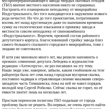
мусороперерабатывающего завода твердых бытовых отходов
(ТБО) мнение местного населения никто не спрашивал.
Построить его планировали неподалеку от микрорайона
Индустриального, без того находящегося в окружении всякого
рода нечистот. Но что до того проектантам, потратившим
восемь лет назад кругленькую даже по нынешним временам
сумму на геологические изыскания и привязку завода к
местности совсем неподалеку от свинокомбината
«Индустриального». Впрочем, прежний состав районного
депутатского корпуса, благословивший стройку завода близ
самого большого спального городского микрорайона, тоже с
людьми не советовался.
И хотя уже миновало много лет, мы решили напомнить о
прежних сомнениях депутата Лебедева и журналистов
редакции «Антиспрута», не раз писавших на эту тему.
Наши люди уже, наверное, забыли, каким гнойником на теле
райцентра была лет семь назад городская мусорная свалка,
постоянно чадящая и отравляющая своими миазмами северо-
западную часть Тимашевска, пока на ней не навел порядок
молодой мэр Сергей Робилко. Сейчас свалка не горит, но её
емкости хватит лишь на несколько лет.
Простым переносом полигона ТБО подальше от города
проблему было не решить. Во-первых, не очень просто найти