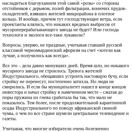
насладиться благоуханием этой самой «розы» со стороны
отстойников с дерьмом, полей фильтрации, вонючих прудов-
охладителей, взявших жителей микрорайона в плотное
кольцо. И вообще, причем тут господствующие ветра, если
проектанты клялись, что никаких вредных выбросов от
мусороперерабатывающего завода не будет? Или господа
технологи и экологи все-таки лукавили?
Вопросы, уверяю, не праздные, учитывая ставший русской
классикой черномырдинский афоризм на счет «хотели как
лучше, а получилось как всегда».
Все это – дела давно минувших дней. Время шло, но никакого
мусорного завода не строилось. Тревога жителей
Индустриального, обещавших устроить настоящую бучу, если
стройку не перенесут, постепенно затихла. Но люди не
смирились. И если бы муниципалитет нашел в конце концов
инвестора и начал стройку в намеченном месте – сжатая до
поры пружина их гнева сработала бы так, что мало не
показалось. Тем более, после продолжительной карантинной
осады Индустриального по поводу африканской свиной
чумы, о чем по все стране шумели центральное телевидение и
газеты.
Учитывая, что многие избиратели очень болезненно