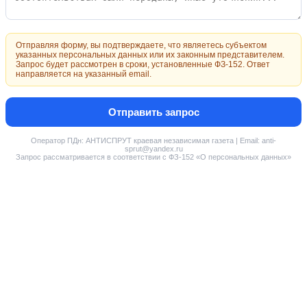
Отправляя форму, вы подтверждаете, что являетесь субъектом
указанных персональных данных или их законным представителем.
Запрос будет рассмотрен в сроки, установленные ФЗ-152. Ответ
направляется на указанный email.
Отправить запрос
Оператор ПДн: АНТИСПРУТ краевая независимая газета | Email: anti-
sprut@yandex.ru
Запрос рассматривается в соответствии с ФЗ-152 «О персональных данных»