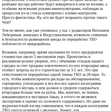
разборке мусора рабочие будут ковыряться в нем не вилами, а
особыми железными руками-манипуляторами, наблюдая за
процессом из-за стекла помещения с климат-контролем.
Просто фантастика. Ну, кто же будет возражать против такого
чуда?
Тем не менее, как уже упоминал, у нас с редактором Виталием
Лебедевым, живущих в Индустриальном, возникли сомнения
в безопасности размещения завода по переработке ТБО
поблизости от микрорайона.
Возьмем, например, время окупаемости этого предприятия
стоимостью около 5 миллионов евро. Проектанты в
рекламном ролике уверяли, что с объемами отходов нашего
городка за счет продажи извлеченного из них вторсырья завод
отобьет затраты на его строительство за 3-5 лет. Это при
себестоимости переработки одной тонны ТБО за 28 евро. То
есть, чтобы компенсировать расходы на обеззараживание,
сортировку, утилизацию и все-все-все одного килограмма
городского мусора, в нем должно в среднем содержаться
вторсырья больше чем на рубль. Мы, конечно, не бомжи,
ковыряющиеся в мусорных баках, и оттого не являемся
экспертами в оценке их полезного содержимого. Но даже на
журналистский взгляд сомневаемся, что в каждом килограмме
ТБО таится целковый с мелочью. Значит, для