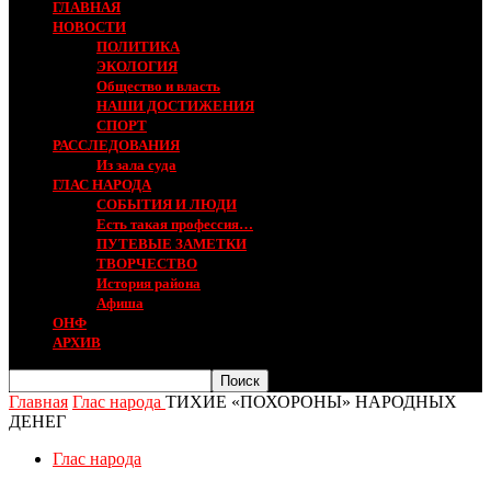
ГЛАВНАЯ
НОВОСТИ
ПОЛИТИКА
ЭКОЛОГИЯ
Общество и власть
НАШИ ДОСТИЖЕНИЯ
СПОРТ
РАССЛЕДОВАНИЯ
Из зала суда
ГЛАС НАРОДА
СОБЫТИЯ И ЛЮДИ
Есть такая профессия…
ПУТЕВЫЕ ЗАМЕТКИ
ТВОРЧЕСТВО
История района
Афиша
ОНФ
АРХИВ
Главная
Глас народа
ТИХИЕ «ПОХОРОНЫ» НАРОДНЫХ
ДЕНЕГ
Глас народа