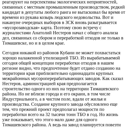
реагируют на перспективы экологических неприятностей,
связанных с местным промышленным производством, редкий
кандидат в депутаты любого ранга не вытаскивал бы время от
времени из рукава козырь людского недовольства. Вот и
накануне очередных выборов в ЗСК вновь разыгрывается
«мусорозаводская» карта. Поэтому свою встречу с
журналистами Анатолий Нестеров начал с общего анализа
дел, связанных со сбором и переработкой отходов не только в
Тимашевске, но и в целом крае.
Сегодня никакой из районов Кубани не может похвастаться
хорошо налаженной утилизацией ТБО. Из вырабатываемой
сегодня общей концепции переработки отходов в нашем
регионе видно, что предпочтение будет отдано созданию на
территории края приблизительно одиннадцати крупных
межрайонных мусороперерабатывающих заводов. Как сказал
Нестеров, администрацией края предполагается
строительство одного из них на территории Тимашевского
района. Но не вблизи города и его окраин, в том числе
Индустриального, а в чистом поле, вдали от жилья и
производства. Создание крупного завода обусловлено еще
тем, что прежний проект предполагал мощности по
переработки всего на 32 тысячи тонн ТБО в год. Но жизнь
уже показывает, что этого мало даже для одного
Тимашевского района. А ведь на завод планируется повезти