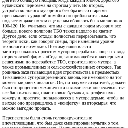
для него большую площадь, когда каждый клочок дорогого
кубанского чернозема на строгом учете. Во-вторых,
устройство нового мусорного безобразия со старыми
признаками заурядной помойки по приблизительным
подсчетам даже по тем еще ценам обошлось бы в миллионов
100-120. Но, учитывая, что мы с каждым годом мусорим все
больше, нового полигона ТБО также надолго не хватит.
Другое дело, если отходы полностью перерабатывать, что
теоретически, как говорят спецы, при нынешнем уровне
технологии возможно. Поэтому наши власти
заинтересовались проектом мусороперерабатывающего завода
от ростовской фирмы «Седан», занимающейся инженерными
решениями по переработке ТБО, строительного мусора, а
также промышленных и сельскохозяйственных отходов. Так
родилась захватывающая идея строительства в предместьях
Тимашевска суперсовременного завода, не имеющего на тот
момент мировых аналогов. Он, по задумке создателей, должен
был стопроцентно механически и химически «пережевывать»
все банки-склянки, пластиковые бутылки, картофельную
кожуру и, простите, попадающееся в мусоре дерьмо, чтобы на
выходе оно превращалось в «конфетку» из вторсырья, что
можно выгодно продать.
Перспективы были столь головокружительно
впечатляющими, что был даже смонтирован мультик о том,