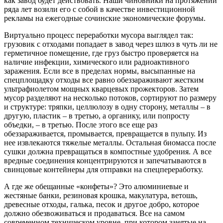
как завод будет действовать. Наши чиновники на протяжении
ряда лет возили его с собой в качестве инвестиционной
рекламы на ежегодные сочинские экономические форумы.
Виртуально процесс переработки мусора выглядел так:
грузовик с отходами попадает в завод через шлюз в чуть ли не
герметичное помещение, где груз быстро проверяется на
наличие инфекции, химического или радиоактивного
заражения. Если все в пределах нормы, высыпанные на
спецплощадку отходы все равно обеззараживают жестким
ультрафиолетом мощных кварцевых прожекторов. Затем
мусор разделяют на несколько потоков, сортируют по размеру
и структуре: тряпки, целлюлозу в одну сторону, металлы – в
другую, пластик – в третью, а органику, или попросту
объедки, – в третью. После этого все еще раз
обеззараживается, промывается, превращается в пульпу. Из
нее извлекаются тяжелые металлы. Остальная биомасса после
сушки должна превращаться в компостные удобрения. А все
вредные соединения концентрируются и запечатываются в
свинцовые контейнеры для отправки на спецпереработку.
А где же обещанные «конфеты»? Это алюминиевые и
жестяные банки, резиновая крошка, макулатура, ветошь,
древесные отходы, галька, песок и другое добро, которое
должно обезвоживаться и продаваться. Все на самом
современном техническом уровне, при котором занятые на