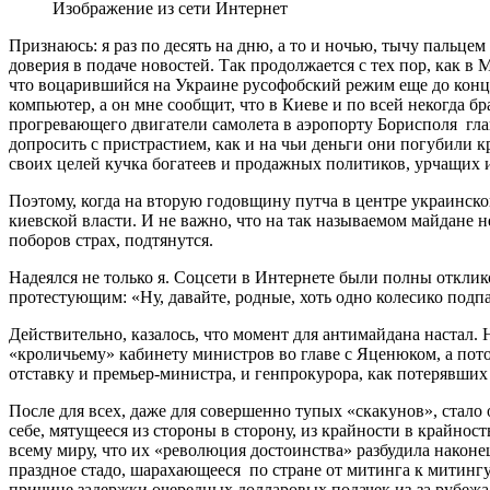
Изображение из сети Интернет
Признаюсь: я раз по десять на дню, а то и ночью, тычу пальц
доверия в подаче новостей. Так продолжается с тех пор, как в
что воцарившийся на Украине русофобский режим еще до конца 
компьютер, а он мне сообщит, что в Киеве и по всей некогда 
прогревающего двигатели самолета в аэропорту Борисполя глав
допросить с пристрастием, как и на чьи деньги они погубили 
своих целей кучка богатеев и продажных политиков, урчащих и
Поэтому, когда на вторую годовщину путча в центре украинско
киевской власти. И не важно, что на так называемом майдане 
поборов страх, подтянутся.
Надеялся не только я. Соцсети в Интернете были полны отклик
протестующим: «Ну, давайте, родные, хоть одно колесико подпа
Действительно, казалось, что момент для антимайдана настал.
«кроличьему» кабинету министров во главе с Яценюком, а потом
отставку и премьер-министра, и генпрокурора, как потерявших
После для всех, даже для совершенно тупых «скакунов», стало
себе, мятущееся из стороны в сторону, из крайности в крайнос
всему миру, что их «революция достоинства» разбудила након
праздное стадо, шарахающееся по стране от митинга к митингу
причине задержки очередных долларовых подачек из-за рубежа