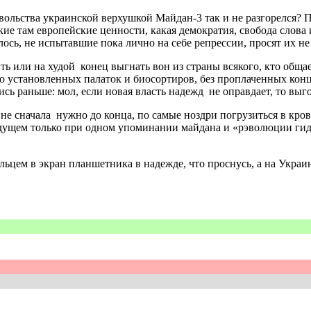
ольства украинской верхушкой Майдан-3 так и не разгорелся? По
ие там европейские ценности, какая демократия, свобода слова 
алось, не испытавшие пока лично на себе репрессии, просят их н
ить или на худой конец выгнать вон из страны всякого, кто общ
о установленных палаток и биосортиров, без проплаченных конце
сь раньше: мол, если новая власть надежд не оправдает, то выг
ине сначала нужно до конца, по самые ноздри погрузиться в кров
будущем только при одном упоминании майдана и «рэволюции ги
ьцем в экран планшетника в надежде, что проснусь, а на Украине