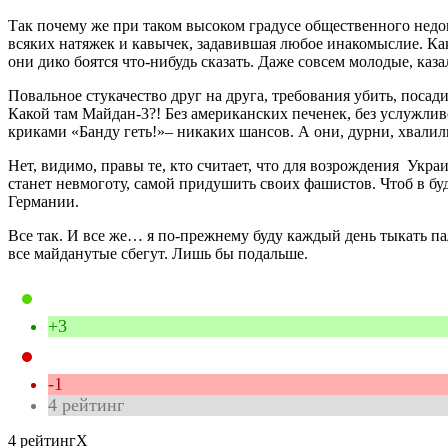
Так почему же при таком высоком градусе общественного недов
всяких натяжек и кавычек, задавившая любое инакомыслие. Как
они дико боятся что-нибудь сказать. Даже совсем молодые, каз
Повальное стукачество друг на друга, требования убить, посад
Какой там Майдан-3?! Без американских печенек, без услужлив
криками «Банду геть!»– никаких шансов. А они, дурни, хвалили
Нет, видимо, правы те, кто считает, что для возрождения Укра
станет невмоготу, самой придушить своих фашистов. Чтоб в 
Германии.
Все так. И все же… я по-прежнему буду каждый день тыкать пал
все майданутые сбегут. Лишь бы подальше.
+3
-1
4
рейтинг
4 рейтинг
X