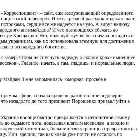
ий «Корреспондент» – сайт, еще заслуживающий определенного
 нацистский переворот. И хотя трезвый рассудок подсказывает,
отрохами, сердце все же надеется на чудо. А вдруг включу
 народного антимайдана? И что пытающихся сбежать до
ентре Крещатика. Нет, пожалуй, лучше бы сначала посадить и
ждым украинцем, как их использовала втемную для достижения
ского всенародного богатства.
 я замер, чтобы не спугнуть надежду о скором крахе нынешней
секов». Главное, начать, а там, глядишь, и нормальные люди,
ему Майдан-3 мне запомнилась юморная просьба к
в прямом эфире, сначала вроде выразив полное недоверие
 что незадолго до того президент Порошенко призвал уйти в
. Украина вообще быстро превращается в непонятное самому
ть до седьмого пота, доказывая клятым москалям, а заодно и
 творческий потенциал, большинство украинцев превратилось в
у. Или зрелищ, так как хлеба уже почти не осталось по