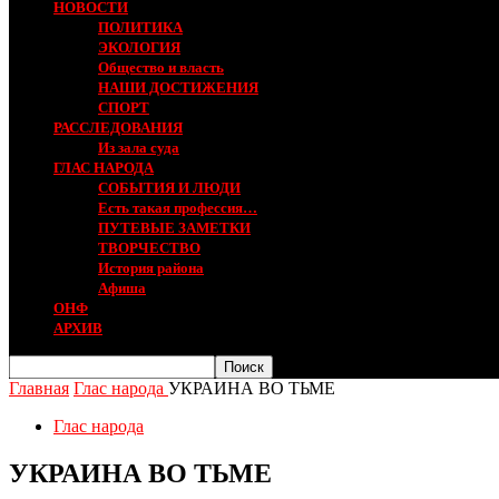
НОВОСТИ
ПОЛИТИКА
ЭКОЛОГИЯ
Общество и власть
НАШИ ДОСТИЖЕНИЯ
СПОРТ
РАССЛЕДОВАНИЯ
Из зала суда
ГЛАС НАРОДА
СОБЫТИЯ И ЛЮДИ
Есть такая профессия…
ПУТЕВЫЕ ЗАМЕТКИ
ТВОРЧЕСТВО
История района
Афиша
ОНФ
АРХИВ
Главная
Глас народа
УКРАИНА ВО ТЬМЕ
Глас народа
УКРАИНА ВО ТЬМЕ