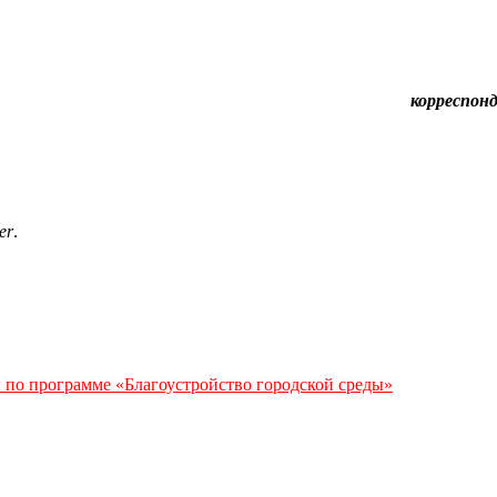
корреспон
er
.
 по программе «Благоустройство городской среды»