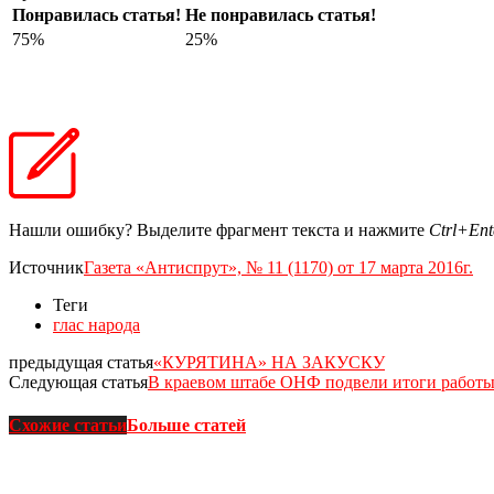
Понравилась статья!
Не понравилась статья!
75%
25%
Нашли ошибку? Выделите фрагмент текста и нажмите
Ctrl+Ent
Источник
Газета «Антиспрут», № 11 (1170) от 17 марта 2016г.
Теги
глас народа
предыдущая статья
«КУРЯТИНА» НА ЗАКУСКУ
Следующая статья
В краевом штабе ОНФ подвели итоги работы
Схожие статьи
Больше статей