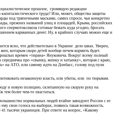
 социалистическое прошлое, громящую редакции
 капиталистического труда? Или, может, общества защиты
орды под тряпичными масками, самих спроси, чьи конкретно
 влады, прежних названий улиц и площадей, Крыма, российских
го спермотоксикоза готовые бежать куда угодно, бросать
лишением карманных денег. Ну, в крайних случаях можно еще и
тся ясно, что действительно в Украине дело швах. Уверен,
жен, которым скоро детей вообще нечем кормить будет.
ие прошлых времен «тирана» Януковича. Вокруг всему полный
о середнячка про «свынку, жинку и хатынку», которая с краю,
ть» на АТО, или самому идти на Донбасс, голову под пули
ритиковать незаконную власть, или убиты, или по тюрьмам.
вободу и новую полицию, склепанную на скорую руку на
ж тем более чем-то хвастаться.
большинство нормальных людей втайне завидуют России с ее
 ему свои голоса на выборах, появись такая возможность.
 41 тысячи украинцев. При ответе на вопрос, «Какому