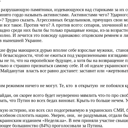
у, разрушающую памятники, издевающуюся над стариками за их
инято гордо называть активистами. Активистами чего? Ударного
? Трудно сказать. Агрессивных бездельников, прячущих свои м
 и все такое. Против чего? А против всего: сепаров, злочинной
ладно среди них были бы только прыщавые юнцы, из-за возрастно
 полно. И лечится это повсюду одинаково: отцовским ремнем и 
 в нынешней Украине.
кие фуры мающиеся дурью вполне себе взрослые мужики, станови
й безысходности, чтоб не ежиться под укоризненными взглядами 
жды не то, что на европейское будущее, а хотя бы на возвращен
льно и страшно признаться самому себе. И об идеале украинског
 Майданутая власть все равно достанет: заставит или «жертвова
им режимом ничего не могут. Те, кто в открытую не побоялся к
майдан, он скорее всего будет неуверенно мямлить что-то про с
ать, что Путин во всех бедах виноват. Крыть-то больше нечем. У
скую истерию, изо всех сил подогреваемую в украинских СМИ, 
особном сплотить нацию. Уверен, они, не раздумывая, отдали бы
украинским изданием «Неделя.ua». В нем приняли участие свыше
яющее большинство (84%) проголосовали за Путина.