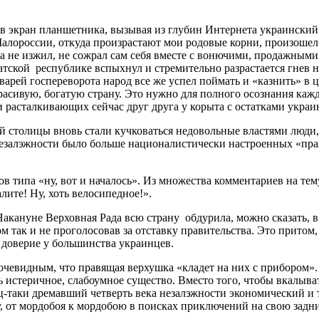
ем в экран планшетника, вызывая из глубин Интернета украинск
 Малороссии, откуда произрастают мои родовые корни, произошел
не изжил, не сожрал сам себя вместе с вонючими, продажными п
братской республике вспыхнул и стремительно разрастается гнев
арей госпереворота народ все же успел поймать и «казнить» в ц
красивую, богатую страну. Это нужно для полного осознания ка
 расталкивающих сейчас друг друга у корыта с остатками украин
й столицы вновь стали кучковаться недовольные властями люди,
незалэжности было больше националистически настроенных «право
ов типа «ну, вот и началось». Из множества комментариев на т
лите! Ну, хоть велосипедное!».
 Накануне Верховная Рада всю страну обдурила, можно сказать, 
 так и не проголосовав за отставку правительства. Это притом,
 доверие у большинства украинцев.
 очевидным, что правящая верхушка «кладет на них с прибором»
ть истеричное, слабоумное существо. Вместо того, чтобы вкалыва
ец-таки дремавший четверть века незалэжности экономический и
, от мордобоя к мордобою в поисках приключений на свою задниц
.