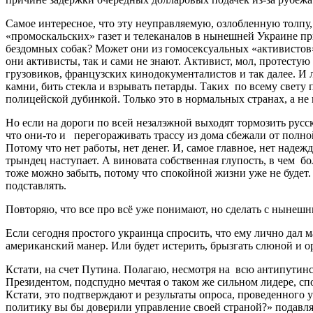
Самое интересное, что эту неуправляемую, озлобленную толп
«промоскальских» газет и телеканалов в нынешней Украине пр
бездомных собак? Может они из гомосексуальных «активистов»
они активисты, так и сами не знают. Активист, мол, протестую
грузовиков, французских кинодокументалистов и так далее. И 
камни, бить стекла и взрывать петарды. Таких по всему свету
полицейской дубинкой. Только это в нормальных странах, а не
Но если на дороги по всей незалэжной выходят тормозить русс
что они-то и перегораживать трассу из дома сбежали от полно
Потому что нет работы, нет денег. И, самое главное, нет наде
трындец наступает. А виновата собственная глупость, в чем бо
тоже можно забыть, потому что спокойной жизни уже не будет.
подставлять.
Повторяю, что все про всё уже понимают, но сделать с нынешн
Если сегодня простого украинца спросить, что ему лично дал 
американский манер. Или будет истерить, брызгать слюной и ор
Кстати, на счет Путина. Полагаю, несмотря на всю антипутин
Президентом, подспудно мечтая о таком же сильном лидере, сп
Кстати, это подтверждают и результаты опроса, проведенного 
политику вы бы доверили управление своей страной?» подавл