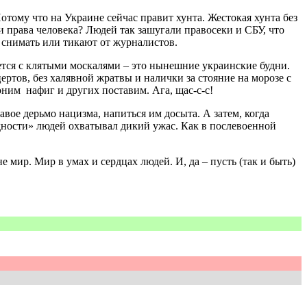
тому что на Украине сейчас правит хунта. Жестокая хунта без
и права человека? Людей так зашугали правосеки и СБУ, что
е снимать или тикают от журналистов.
ается с клятыми москалями – это нынешние украинские будни.
ртов, без халявной жратвы и налички за стояние на морозе с
оним нафиг и других поставим. Ага, щас-с-с!
авое дерьмо нацизма, напиться им досыта. А затем, когда
дности» людей охватывал дикий ужас. Как в послевоенной
 мир. Мир в умах и сердцах людей. И, да – пусть (так и быть)