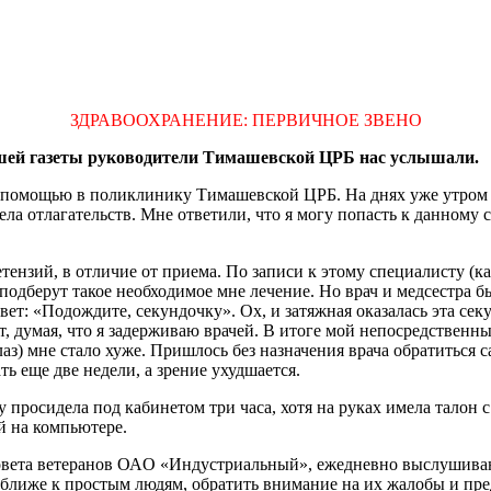
ЗДРАВООХРАНЕНИЕ: ПЕРВИЧНОЕ ЗВЕНО
ашей газеты руководители Тимашевской ЦРБ нас услышали.
 помощью в поликлинику Тимашевской ЦРБ. На днях уже утром с
ла отлагательств. Мне ответили, что я могу попасть к данному с
етензий, в отличие от приема. По записи к этому специалисту (к
 подберут такое необходимое мне лечение. Но врач и медсестра б
вет: «Подождите, секундочку». Ох, и затяжная оказалась эта секу
т, думая, что я задерживаю врачей. В итоге мой непосредственн
аз) мне стало хуже. Пришлось без назначения врача обратиться с
ть еще две недели, а зрение ухудшается.
 просидела под кабинетом три часа, хотя на руках имела талон 
ой на компьютере.
ь совета ветеранов ОАО «Индустриальный», ежедневно выслушива
 ближе к простым людям, обратить внимание на их жалобы и пр