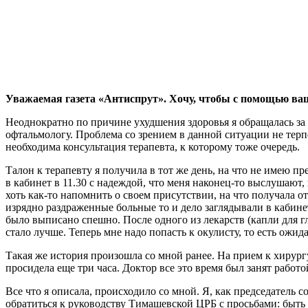
Уважаемая газета «Антиспрут». Хочу, чтобы с помощью в
Неоднократно по причине ухудшения здоровья я обращалась за
офтальмологу. Проблема со зрением в данной ситуации не терпе
необходима консультация терапевта, к которому тоже очередь.
Талон к терапевту я получила в тот же день, на что не имею пр
в кабинет в 11.30 с надеждой, что меня наконец-то выслушают,
хоть как-то напомнить о своем присутствии, на что получала от
изрядно раздраженные больные то и дело заглядывали в кабине
было выписано спешно. После одного из лекарств (капли для гл
стало лучше. Теперь мне надо попасть к окулисту, то есть ожида
Такая же история произошла со мной ранее. На прием к хирургу
просидела еще три часа. Доктор все это время был занят работ
Все что я описала, происходило со мной. Я, как председател
обратиться к руководству Тимашевской ЦРБ с просьбами: быть