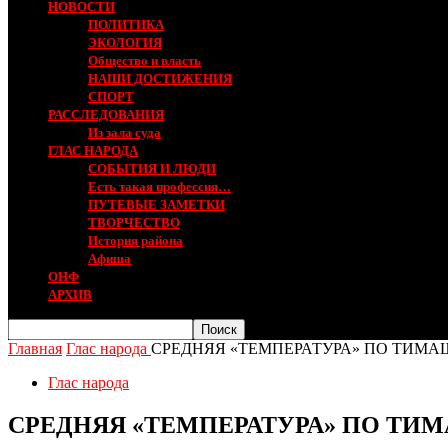
НОВОСТИ
ПОЛИТИКА
ЭКОЛОГИЯ
Общество и власть
НАШИ ДОСТИЖЕНИЯ
СПОРТ
РАССЛЕДОВАНИЯ
Из зала суда
ГЛАС НАРОДА
СОБЫТИЯ И ЛЮДИ
Есть такая профессия…
ПУТЕВЫЕ ЗАМЕТКИ
ТВОРЧЕСТВО
История района
Афиша
ОНФ
АРХИВ
Главная
Глас народа
СРЕДНЯЯ «ТЕМПЕРАТУРА» ПО ТИМА
Глас народа
СРЕДНЯЯ «ТЕМПЕРАТУРА» ПО ТИ