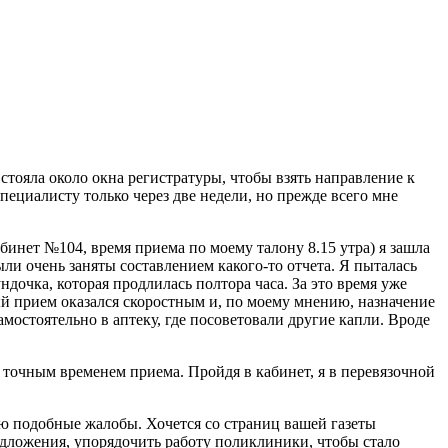
тояла около окна регистратуры, чтобы взять направление к
пециалисту только через две недели, но прежде всего мне
абинет №104, время приема по моему талону 8.15 утра) я зашла
ыли очень заняты составлением какого-то отчета. Я пыталась
ндочка, которая продлилась полтора часа. За это время уже
ый прием оказался скоростным и, по моему мнению, назначение
амостоятельно в аптеку, где посоветовали другие капли. Вроде
с точным временем приема. Пройдя в кабинет, я в перевязочной
ю подобные жалобы. Хочется со страниц вашей газеты
едложения, упорядочить работу поликлиники, чтобы стало