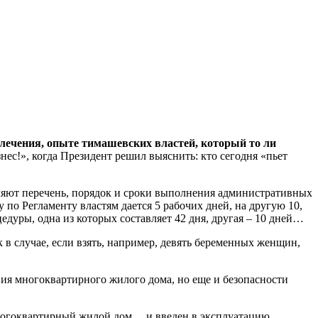
 лечения, опыте тимашевских властей, который то ли
нес!», когда Президент решил выяснить: кто сегодня «пьет
еляют перечень, порядок и сроки выполнения административных
 по Регламенту властям дается 5 рабочих дней, на другую 10,
дуры, одна из которых составляет 42 дня, другая – 10 дней…
 в случае, если взять, например, девять беременных женщин,
ия многоквартирного жилого дома, но еще и безопасности
н многоквартирный жилой дом… и введен в эксплуатацию…