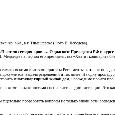
нко, 46А, в г. Тимашевске (Фото В. Лебедева).
«Пьют ли сегодня кровь… О диагнозе Президента РФ и курсе
 Д. Медведева в период его президентства «Хватит кошмарить биз
, что тимашевскими властями приняты Регламенты, которые опред
 документов, выдача разрешений и так далее. На одну процедуру
остроить
многоквартирный жилой дом,
необходимо пройти проце
изическими возможностями специалистов администрации. Это как
 тщательно проработать вопросы не только законности возведен
или чудо. Способствовали тому, чтобы за три дня был построе