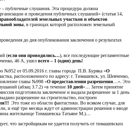
ие – публичные слушания. Эта процедура должна
рганизации и проведения публичных слушаний» (статья 14,
правообладателей земельных участков и объектов
льной зоны
, в границах которой расположен земельный
роведения до дня опубликования заключения о результатах
ий (
если они проводились…
), все последующие регламентные
ченко, 46 А, ушел
всего – 1 (один) день!
№952 от 05.09.2016 г. главы города П.В. Буряка «
О
стка, расположенного по адресу: г. Тимашевск, ул. Шевченко,
ановление главы №998 «
О предоставлении разрешения
…». Это
ушаний (абзац 3.7.2) «в течение
10 дней
»… Затем принятие
 комиссия подготовила заключение и выдала разрешение за 1 день
 выдано разрешение на строительство, построен
ня!!!
Это тоже из области фантастики. Во всяком случае, для
ли, и ещё три месяца ждут от администрации решения о вводе
азина жительнице Тимашевска Татьяне М.)…
ует, что застройщикам не удается получить от тимашевских