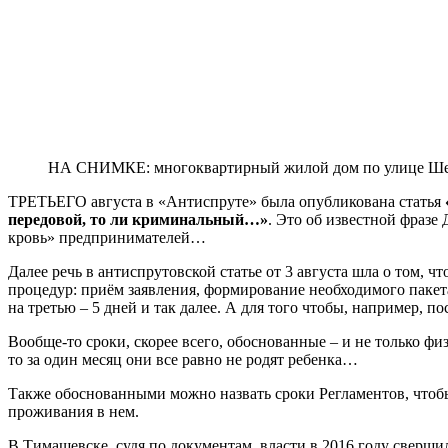
НА СНИМКЕ: многоквартирный жилой дом по улице Шевче
ТРЕТЬЕГО августа в «Антиспруте» была опубликована статья
передовой, то ли криминальный…»
. Это об известной фразе
кровь» предпринимателей…
Далее речь в антиспрутовской статье от 3 августа шла о том
процедур: приём заявления, формирование необходимого пакета
на третью – 5 дней и так далее. А для того чтобы, например, п
Вообще-то сроки, скорее всего, обоснованные – и не только ф
то за один месяц они все равно не родят ребенка…
Также обоснованными можно назвать сроки Регламентов, чтобы
проживания в нем.
В Тимашевске, судя по документам, власти в 2016 году сверш