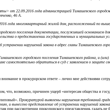
зъяты> от 22.09.2016 года администрацией Тимашевского городс
вченко, 46 А.
016 года многоквартирный жилой дом, расположенный по вышеук
ородского поселения документации, послужившей основанием дл
льства о предоставлении государственных и муниципальных усл
б устранении нарушений закона в адрес главы Тимашевского гор
машевского городского поселения Тимашевского района, и (или)
раве самостоятельно обратиться в суд с заявлением о защите св
я внимание в прокурорском ответе – лично мне действиями сот
 том, что, возможно, причинен ущерб «интересам общества и гос
 «липовый».
Прокуратурой выявлены нарушения требований град
нию, и вынесено представление об устранении нарушений закона
там при рассмотрении прокурорского представления, гадать не б