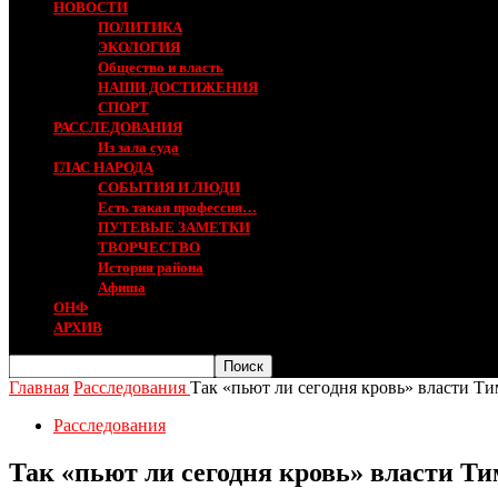
НОВОСТИ
ПОЛИТИКА
ЭКОЛОГИЯ
Общество и власть
НАШИ ДОСТИЖЕНИЯ
СПОРТ
РАССЛЕДОВАНИЯ
Из зала суда
ГЛАС НАРОДА
СОБЫТИЯ И ЛЮДИ
Есть такая профессия…
ПУТЕВЫЕ ЗАМЕТКИ
ТВОРЧЕСТВО
История района
Афиша
ОНФ
АРХИВ
Главная
Расследования
Так «пьют ли сегодня кровь» власти Т
Расследования
Так «пьют ли сегодня кровь» власти Т