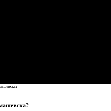
имашевска?
имашевска?