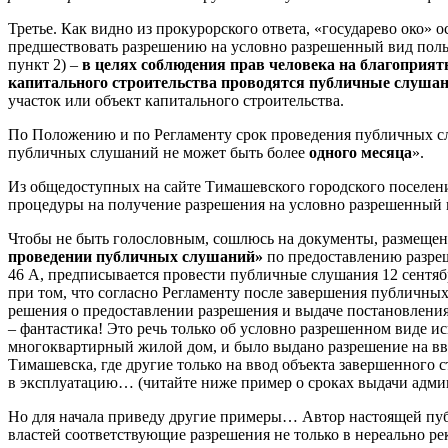
Третье. Как видно из прокурорского ответа, «государево око»
предшествовать разрешению на условно разрешенный вид поль
пункт 2) –
в целях соблюдения прав человека на благоприят
капитального строительства проводятся публичные слушан
участок или объект капитального строительства.
По Положению и по Регламенту срок проведения публичных сл
публичных слушаний не может быть более
одного месяца
».
Из общедоступных на сайте Тимашевского городского поселени
процедуры на получение разрешения на условно разрешенный в
Чтобы не быть голословным, сошлюсь на документы, размещенн
проведении публичных слушаний»
по предоставлению разреш
46 А, предписывается провести публичные слушания 12 сентябр
при том, что согласно Регламенту после завершения публичных
решения о предоставлении разрешения и выдаче постановлени
– фантастика! Это речь только об условно разрешенном виде ис
многоквартирный жилой дом, и было выдано разрешение на вв
Тимашевска, где другие только на ввод объекта завершенного 
в эксплуатацию… (читайте ниже пример о сроках выдачи адми
Но для начала приведу другие примеры… Автор настоящей публ
властей соответствующие разрешения не только в нереально ре