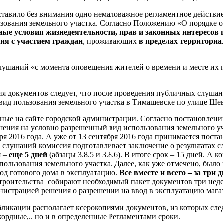
 оставило без внимания одно немаловажное регламентное действ
зования земельного участка. Согласно Положению «О порядке о
ные условия жизнедеятельности, прав и законных интересов 
ия с участием граждан
, проживающих
в пределах территориа
ушаний «с момента оповещения жителей о времени и месте их п
я документов следует, что после проведения публичных слушан
ид пользования земельного участка в Тимашевске по улице Шев
ые на сайте городской администрации. Согласно постановлению 
ения на условно разрешенный вид использования земельного уча
я 2016 года. А уже от 13 сентября 2016 года принимается пост
 слушаний комиссия подготавливает заключение о результатах сл
я –
еще 5 дней
(абзацы 3.8.5 и 3.8.6). В итоге срок – 15 дней. А
пользования земельного участка. Далее, как уже отмечено, было
од готового дома в эксплуатацию.
Все вместе и всего – за три д
строительства собирают необходимый пакет документов три неде
нистрацией решения о разрешении на ввод в эксплуатацию маг
икации располагает ксерокопиями документов, из которых след
кордные,.. но и в определенные Регламентами сроки.