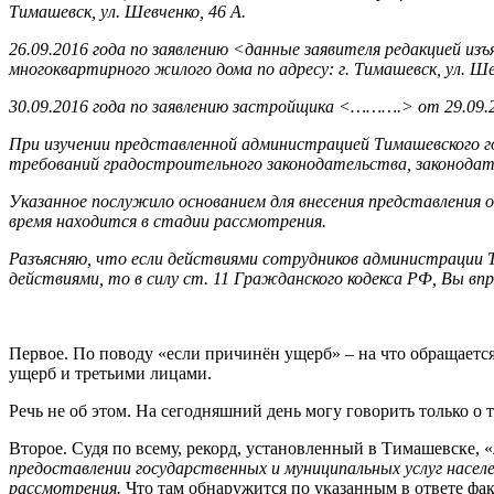
Тимашевск, ул. Шевченко, 46 А.
26.09.2016 года по заявлению <данные заявителя редакцией и
многоквартирного жилого дома по адресу: г. Тимашевск, ул. Ше
30.09.2016 года по заявлению застройщика <……….> от 29.09.2
При изучении представленной администрацией Тимашевского г
требований градостроительного законодательства, законодате
Указанное послужило основанием для внесения представления о
время находится в стадии рассмотрения.
Разъясняю, что если действиями сотрудников администрации Ти
действиями, то в силу ст. 11 Гражданского кодекса РФ, Вы вп
Первое. По поводу «если причинён ущерб» – на что обращаетс
ущерб и третьими лицами.
Речь не об этом. На сегодняшний день могу говорить только о
Второе. Судя по всему, рекорд, установленный в Тимашевске,
предоставлении государственных и муниципальных услуг населе
рассмотрения.
Что там обнаружится по указанным в ответе фак